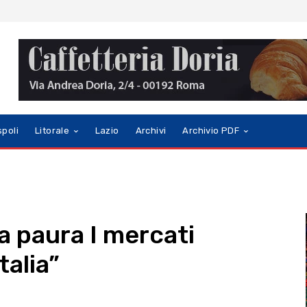
spoli
Litorale
Lazio
Archivi
Archivio PDF
la paura I mercati
talia”