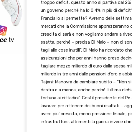
troppo deficit, questo anno si partiva dal 2% 
un governo perché ha lo 0,4% in più di deficit?
Francia lo si permette? Avremo delle settima
mercati che la Commissione apprezzeranno che
crescita ci sarà e non vogliamo andare a rived
esatta, perché – precisa Di Maio – non ci son
tagli alle cose inutili”. Di Maio ha ricordato 
assicurazioni che per anni hanno preso decine d
tagliare mezzo miliardo di euro dalla spesa mi
miliardo in tre anni dalle pensioni d’oro e abb
Tajani: Manovra da cambiare subito – “Non si r
destra e a manca, anche perché l’ultima dichia
fortuna ai cittadini”. Così il presidente del 
lavorare per ottenere dei buoni risultati – a
avere piu’ crescita, meno pressione fiscale, piu’
infrastrutture, altrimenti la guerra invece che fa