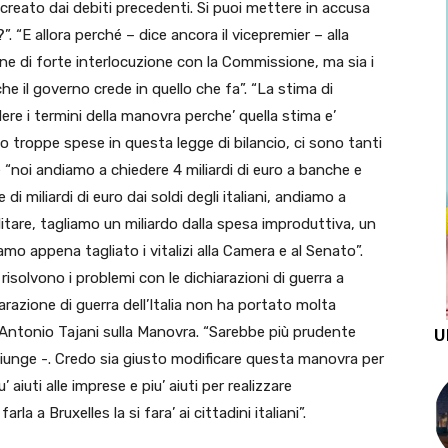
creato dai debiti precedenti. Si puoi mettere in accusa
”. “E allora perché – dice ancora il vicepremier – alla
ne di forte interlocuzione con la Commissione, ma sia i
 il governo crede in quello che fa”. “La stima di
ere i termini della manovra perche’ quella stima e’
o troppe spese in questa legge di bilancio, ci sono tanti
che “noi andiamo a chiedere 4 miliardi di euro a banche e
i miliardi di euro dai soldi degli italiani, andiamo a
litare, tagliamo un miliardo dalla spesa improduttiva, un
iamo appena tagliato i vitalizi alla Camera e al Senato”.
isolvono i problemi con le dichiarazioni di guerra a
razione di guerra dell’Italia non ha portato molta
Pe Antonio Tajani sulla Manovra. “Sarebbe più prudente
U
ggiunge -. Credo sia giusto modificare questa manovra per
 aiuti alle imprese e piu’ aiuti per realizzare
rla a Bruxelles la si fara’ ai cittadini italiani”.