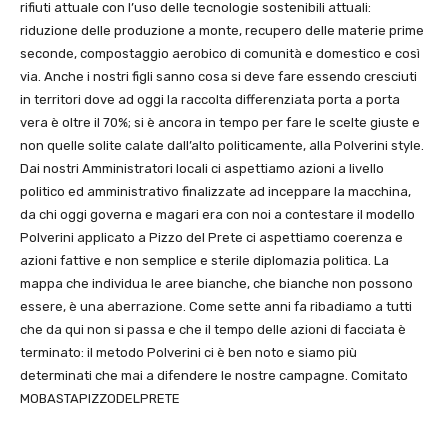
rifiuti attuale con l’uso delle tecnologie sostenibili attuali:
riduzione delle produzione a monte, recupero delle materie prime
seconde, compostaggio aerobico di comunità e domestico e così
via. Anche i nostri figli sanno cosa si deve fare essendo cresciuti
in territori dove ad oggi la raccolta differenziata porta a porta
vera è oltre il 70%; si è ancora in tempo per fare le scelte giuste e
non quelle solite calate dall’alto politicamente, alla Polverini style.
Dai nostri Amministratori locali ci aspettiamo azioni a livello
politico ed amministrativo finalizzate ad inceppare la macchina,
da chi oggi governa e magari era con noi a contestare il modello
Polverini applicato a Pizzo del Prete ci aspettiamo coerenza e
azioni fattive e non semplice e sterile diplomazia politica. La
mappa che individua le aree bianche, che bianche non possono
essere, è una aberrazione. Come sette anni fa ribadiamo a tutti
che da qui non si passa e che il tempo delle azioni di facciata è
terminato: il metodo Polverini ci è ben noto e siamo più
determinati che mai a difendere le nostre campagne. Comitato
MOBASTAPIZZODELPRETE