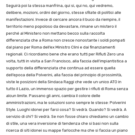
Seguirà poi la stessa manfrina, qui si, qui no, qui vedremo,
delibere, mozioni, ordini del giorno, stesse sfilate di politici alle
manifestazioni. Invece di cercare ancora il buco da riempire, il
territorio meno popoloso da devastare, rimane un mistero il
perché al Ministero non mettano becco sulla raccolta
differenziata che a Roma non cresce nonostante i soldi pompati
dal piano per Roma dell’ex Ministro Clini e dai finanziamenti
regionali. Ci ricordiamo bene che erano tutti per Rifiuti Zero una
volta, tutti in visita a San Francisco, alla faccia dell’impiantistica a
supporto della differenziata che continua ad essere quella
dell’epoca della Polverini, alla faccia del principio di prossimità,
viste le posizioni della Sindaca Raggi che vede un unico ATO in
tutto il Lazio, un immenso spazio per gestire i rifiuti di Roma senza
alcun limite. Passano gli anni, cambia il colore delle
amministrazioni, ma le soluzioni sono sempre le stesse: Polverini
Style. Luoghi idonei per farci cosa? Si vedrà. Quando? Si vedrà. A
servizio di chi? Si vedrà. Se non fosse chiaro chiediamo un cambio
di stile, una vera inversione di tendenza che si basi non sulla
ricerca di siti idonei su mappe farlocche ma che si faccia un piano