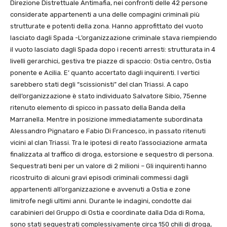
Direzione Distrettuale Antimafia, nei confronti delle 42 persone
considerate appartenenti a una delle compagini criminali più
strutturate e potenti della zona. Hanno approfittato del vuoto
lasciato dagli Spada -L’organizzazione criminale stava riempiendo
il vuoto lasciato dagli Spada dopo i recenti arresti: strutturata in 4
livelli gerarchici, gestiva tre piazze di spaccio: Ostia centro, Ostia
ponente e Acilia. E’ quanto accertato dagli inquirenti. I vertici
sarebbero stati degli “scissionisti” del clan Triassi. A capo
dell’organizzazione è stato individuato Salvatore Sibio, 75enne
ritenuto elemento di spicco in passato della Banda della
Marranella. Mentre in posizione immediatamente subordinata
Alessandro Pignataro e Fabio Di Francesco, in passato ritenuti
vicini al clan Triassi. Tra le ipotesi di reato l’associazione armata
finalizzata al traffico di droga, estorsione e sequestro di persona.
Sequestrati beni per un valore di 2 milioni – Gli inquirenti hanno
ricostruito di alcuni gravi episodi criminali commessi dagli
appartenenti all’organizzazione e avvenuti a Ostia e zone
limitrofe negli ultimi anni. Durante le indagini, condotte dai
carabinieri del Gruppo di Ostia e coordinate dalla Dda di Roma,
sono stati sequestrati complessivamente circa 150 chili di droga,