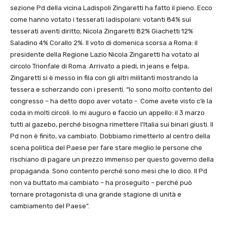
sezione Pd della vicina Ladispoli Zingaretti ha fatto il pieno. Ecco
come hanno votato i tesserati ladispolani: votanti 84% sui
tesserati aventi diritto; Nicola Zingaretti 82% Giachetti 12%
Saladino 4% Corallo 2%. Il voto di domenica scorsa a Roma: il
presidente della Regione Lazio Nicola Zingaretti ha votato al
circolo Trionfale di Roma. Arrivato a piedi, in jeans e felpa,
Zingaretti si è messo in fila con gli altri militanti mostrando la
tessera e scherzando con i presenti. “Io sono molto contento del
congresso – ha detto dopo aver votato -. Come avete visto c’è la
coda in molti circoli. Io mi auguro e faccio un appello: il 3 marzo
tutti ai gazebo, perché bisogna rimettere l’Italia sui binari giusti. Il
Pd non è finito, va cambiato. Dobbiamo rimetterlo al centro della
scena politica del Paese per fare stare meglio le persone che
rischiano di pagare un prezzo immenso per questo governo della
propaganda. Sono contento perché sono mesi che lo dico. Il Pd
non va buttato ma cambiato – ha proseguito – perché può
tornare protagonista di una grande stagione di unità e
cambiamento del Paese”.