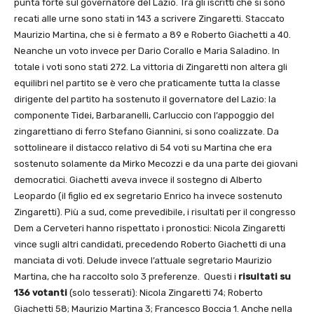
punta forte sul governatore del Lazio. Tra gli iscritti che si sono
recati alle urne sono stati in 143 a scrivere Zingaretti. Staccato
Maurizio Martina, che si è fermato a 89 e Roberto Giachetti a 40.
Neanche un voto invece per Dario Corallo e Maria Saladino. In
totale i voti sono stati 272. La vittoria di Zingaretti non altera gli
equilibri nel partito se è vero che praticamente tutta la classe
dirigente del partito ha sostenuto il governatore del Lazio: la
componente Tidei, Barbaranelli, Carluccio con l’appoggio del
zingarettiano di ferro Stefano Giannini, si sono coalizzate. Da
sottolineare il distacco relativo di 54 voti su Martina che era
sostenuto solamente da Mirko Mecozzi e da una parte dei giovani
democratici. Giachetti aveva invece il sostegno di Alberto
Leopardo (il figlio ed ex segretario Enrico ha invece sostenuto
Zingaretti). Più a sud, come prevedibile, i risultati per il congresso
Dem a Cerveteri hanno rispettato i pronostici: Nicola Zingaretti
vince sugli altri candidati, precedendo Roberto Giachetti di una
manciata di voti. Delude invece l’attuale segretario Maurizio
Martina, che ha raccolto solo 3 preferenze. Questi i
risultati su
136 votanti
(solo tesserati): Nicola Zingaretti 74; Roberto
Giachetti 58; Maurizio Martina 3; Francesco Boccia 1. Anche nella