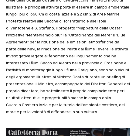
civile della Guardia Costiera di Civitavecchia, ha avuto modo di
illustrare le principali attività poste in essere in campo ambientale
lungo i più di 360 Km di costa laziale e 22 Km 2 di Aree Marine
Protette relativi alle Secche di Tor Paterno e alle Isole
di Ventotene e S. Stefano. Il progetto “Mappatura della Costa”,
l’iniziativa “Manteniamolo blu”, la “Cittadinanza del Mare” il “Blue
Agreement” per la riduzione delle emissioni atmosferiche da
parte delle navi, la rimozione dei relitti dal fiume Tevere, le attività
investigative legate al fenomeno dell’inquinamento che ha
interessato i fiumi Sacco ed Alabro nella provincia di Frosinone e
l’attività di monitoraggio lungo il fiume Garigliano, sono solo alcuni
degli argomenti illustrati al Ministro Costa durante un briefing di
presentazione. Il Ministro, accompagnato dai Direttori Generali del
proprio dicastero, ha sottolineato il proprio compiacimento per i
risultati ottenuti e le progettualità messe in campo dalla
Guardia Costiera laziale per la tutela dell’ambiente costiero, del
mare e per la volontà di diffondere la sua cultura.