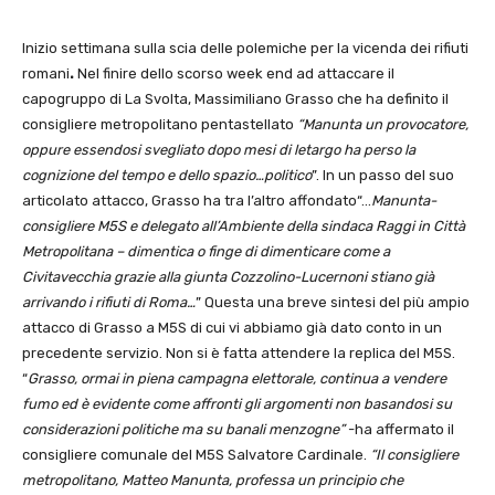
Inizio settimana sulla scia delle polemiche per la vicenda dei rifiuti
romani
.
Nel finire dello scorso week end ad attaccare il
capogruppo di La Svolta, Massimiliano Grasso che ha definito il
consigliere metropolitano pentastellato
“Manunta un provocatore,
oppure essendosi svegliato dopo mesi di letargo ha perso la
cognizione del tempo e dello spazio…politico
”. In un passo del suo
articolato attacco, Grasso ha tra l’altro affondato“…
Manunta-
consigliere M5S e delegato all’Ambiente della sindaca Raggi in Città
Metropolitana – dimentica o finge di dimenticare come
a
Civitavecchia grazie alla giunta Cozzolino-Lucernoni stiano già
arrivando i rifiuti di Roma…
” Questa una breve sintesi del più ampio
attacco di Grasso a M5S di cui vi abbiamo già dato conto in un
precedente servizio. Non si è fatta attendere la replica del M5S.
“
Grasso, ormai in piena campagna elettorale, continua a vendere
fumo ed è evidente come affronti gli argomenti non basandosi su
considerazioni politiche ma su banali menzogne”
-ha affermato il
consigliere comunale del M5S Salvatore Cardinale.
“Il consigliere
metropolitano, Matteo Manunta, professa un principio che