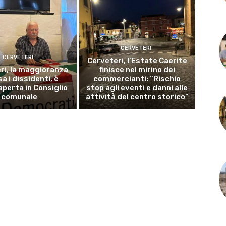
CERVETERI
CERVETERI
Cerveteri, l’Estate Caerite
ri, la maggioranza
finisce nel mirino dei
a i dissidenti, è
commercianti: “Rischio
aperta in Consiglio
stop agli eventi e danni alle
comunale
attività del centro storico”