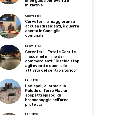
linee guida per eventi e
iniziative
CERVETERI
Cerveteri, la maggioranza
accusa i dissidenti, è guerra
aperta in Consiglio
comunale
CERVETERI
Cerveteri, l’Estate Caerite
finisce nel mirino dei
commercianti: “Rischio stop
agli eventi e danni alle
attività del centro storico”
LADISPOLI
Ladispoli, allarme alla
Palude di Torre Flavia:
sospetti episodi di
bracconaggio nell’area
protetta
LADISPOLI