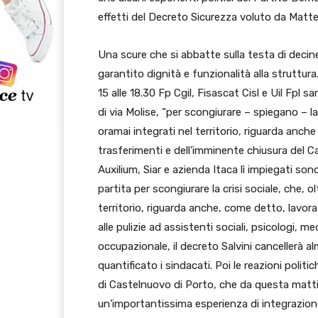
effetti del Decreto Sicurezza voluto da Matteo
Una scure che si abbatte sulla testa di deci
garantito dignità e funzionalità alla struttura
15 alle 18.30 Fp Cgil, Fisascat Cisl e Uil Fpl s
di via Molise, “per scongiurare – spiegano – la 
oramai integrati nel territorio, riguarda anche l
trasferimenti e dell’imminente chiusura del Ca
Auxilium, Siar e azienda Itaca lì impiegati so
partita per scongiurare la crisi sociale, che, o
territorio, riguarda anche, come detto, lavorat
alle pulizie ad assistenti sociali, psicologi, m
occupazionale, il decreto Salvini cancellerà al
quantificato i sindacati. Poi le reazioni politi
di Castelnuovo di Porto, che da questa mattin
un’importantissima esperienza di integrazion