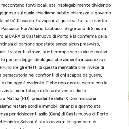
 raccontano fonti locali, sta inspiegabilmente dividendo
ognoso sul quale chiediamo subito chiarezza al governo
a citta’, Riccardo Travaglini, al quale va tutta la nostra
 Pascucci. Poi Adriano Labbucci, Segretario di Sinistra
 al CARA di Castelnuovo di Porto è la conferma della
entinaia di persone spostate senza alcun preavviso,
le trasferiti altrove, si interrompe senza alcun motivo
esto per una legge ideologica che alimenta insicurezza e
nunciare gli effetti di questa mentalità che invece di
ca persecutoria nei confronti di chi scappa da guerre,
, e che oggi è evidente. E che non c’entra niente con la
zzista, xenofoba, intollerante verso i diritti
ora Mattia (PD), presidente della IX Commissione
ssiamo restare sordi e immobili dinanzi a quanto sta
nza per richiedenti asilo (Cara) di Castelnuovo di Porto
l Ministro Salvini, è stato avviato lo sgombero di