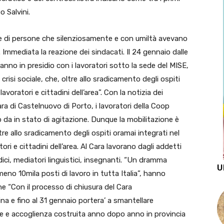
 Salvini.
ne di persone che silenziosamente e con umiltà avevano
. Immediata la reazione dei sindacati. Il 24 gennaio dalle
aranno in presidio con i lavoratori sotto la sede del MISE,
crisi sociale, che, oltre allo sradicamento degli ospiti
avoratori e cittadini dell’area”. Con la notizia dei
ra di Castelnuovo di Porto, i lavoratori della Coop
no da in stato di agitazione. Dunque la mobilitazione è
ltre allo sradicamento degli ospiti oramai integrati nel
ori e cittadini dell’area. Al Cara lavorano dagli addetti
edici, mediatori linguistici, insegnanti. “Un dramma
U
meno 10mila posti di lavoro in tutta Italia”, hanno
che “Con il processo di chiusura del Cara
a e fino al 31 gennaio portera’ a smantellare
e e accoglienza costruita anno dopo anno in provincia