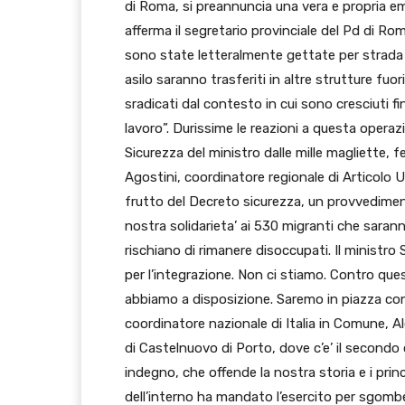
di Roma, si preannuncia una vera e propria em
afferma il segretario provinciale del Pd di Ro
sono state letteralmente gettate per strada 
asilo saranno trasferiti in altre strutture fu
sradicati dal contesto in cui sono cresciuti f
lavoro”. Durissime le reazioni a questa opera
Sicurezza del ministro dalle mille magliette, 
Agostini, coordinatore regionale di Articolo U
frutto del Decreto sicurezza, un provvediment
nostra solidarieta’ ai 530 migranti che saran
rischiano di rimanere disoccupati. Il ministro
per l’integrazione. Non ci stiamo. Contro que
abbiamo a disposizione. Saremo in piazza con i 
coordinatore nazionale di Italia in Comune, A
di Castelnuovo di Porto, dove c’e’ il secondo c
indegno, che offende la nostra storia e i princi
dell’interno ha mandato l’esercito per sgomber