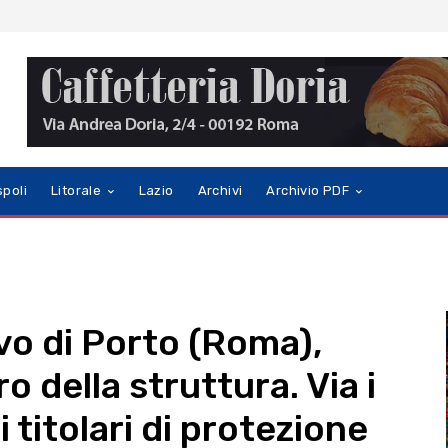
spoli
Litorale
Lazio
Archivi
Archivio PDF
vo di Porto (Roma),
o della struttura. Via i
i titolari di protezione