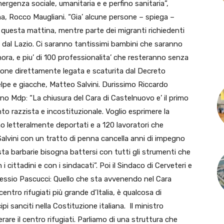
ergenza sociale, umanitaria e e perfino sanitaria”,
ma, Rocco Maugliani. “Gia’ alcune persone – spiega –
questa mattina, mentre parte dei migranti richiedenti
ori dal Lazio. Ci saranno tantissimi bambini che saranno
inora, e piu’ di 100 professionalita’ che resteranno senza
zione direttamente legata e scaturita dal Decreto
felpe e giacche, Matteo Salvini. Durissimo Riccardo
no Mdp: “La chiusura del Cara di Castelnuovo e’ il primo
o razzista e incostituzionale. Voglio esprimere la
no letteralmente deportati e a 120 lavoratori che
 Salvini con un tratto di penna cancella anni di impegno
sta barbarie bisogna battersi con tutti gli strumenti che
cittadini e con i sindacati”. Poi il Sindaco di Cerveteri e
lessio Pascucci: Quello che sta avvenendo nel Cara
entro rifugiati più grande d’Italia, è qualcosa di
pi sanciti nella Costituzione italiana. Il ministro
are il centro rifugiati. Parliamo di una struttura che