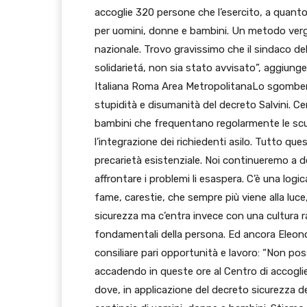
accoglie 320 persone che l’esercito, a quanto
per uomini, donne e bambini. Un metodo verg
nazionale. Trovo gravissimo che il sindaco dell
solidarietá, non sia stato avvisato”, aggiunge
Italiana Roma Area MetropolitanaLo sgombero
stupidità e disumanità del decreto Salvini. C
bambini che frequentano regolarmente le scuo
l’integrazione dei richiedenti asilo. Tutto qu
precarietà esistenziale. Noi continueremo a de
affrontare i problemi li esaspera. C’è una logi
fame, carestie, che sempre più viene alla luce
sicurezza ma c’entra invece con una cultura ra
fondamentali della persona. Ed ancora Eleon
consiliare pari opportunità e lavoro: “Non po
accadendo in queste ore al Centro di accoglie
dove, in applicazione del decreto sicurezza de