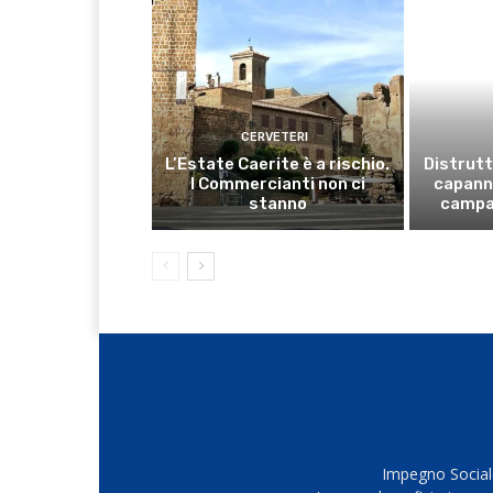
CERVETERI
L’Estate Caerite è a rischio.
Distrutt
I Commercianti non ci
capanno
stanno
campa
Impegno Sociale