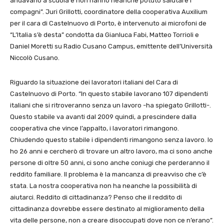
andavano a scuola e non hanno neanche potuto salutare i
compagni”. Juri Grillotti, coordinatore della cooperativa Auxilium
per il cara di Castelnuovo di Porto, è intervenuto ai microfoni de
“L’Italia s’è desta” condotta da Gianluca Fabi, Matteo Torrioli e
Daniel Moretti su Radio Cusano Campus, emittente dell’Università
Niccolò Cusano.
Riguardo la situazione dei lavoratori italiani del Cara di
Castelnuovo di Porto. “In questo stabile lavorano 107 dipendenti
italiani che si ritroveranno senza un lavoro -ha spiegato Grillotti-.
Questo stabile va avanti dal 2009 quindi, a prescindere dalla
cooperativa che vince l’appalto, i lavoratori rimangono.
Chiudendo questo stabile i dipendenti rimangono senza lavoro. Io
ho 26 anni e cercherò di trovare un altro lavoro, ma ci sono anche
persone di oltre 50 anni, ci sono anche coniugi che perderanno il
reddito familiare. Il problema è la mancanza di preavviso che c’è
stata. La nostra cooperativa non ha neanche la possibilità di
aiutarci. Reddito di cittadinanza? Penso che il reddito di
cittadinanza dovrebbe essere destinato al miglioramento della
vita delle persone, non a creare disoccupati dove non ce n’erano”.