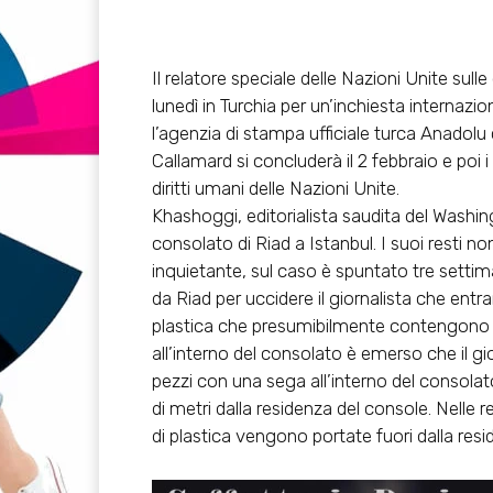
Il relatore speciale delle Nazioni Unite sull
lunedì in Turchia per un’inchiesta internazi
l’agenzia di stampa ufficiale turca Anadolu
Callamard si concluderà il 2 febbraio e poi i
diritti umani delle Nazioni Unite.
Khashoggi, editorialista saudita del Washin
consolato di Riad a Istanbul. I suoi resti n
inquietante, sul caso è spuntato tre settiman
da Riad per uccidere il giornalista che entr
plastica che presumibilmente contengono i r
all’interno del consolato è emerso che il gi
pezzi con una sega all’interno del consolato
di metri dalla residenza del console. Nelle 
di plastica vengono portate fuori dalla res