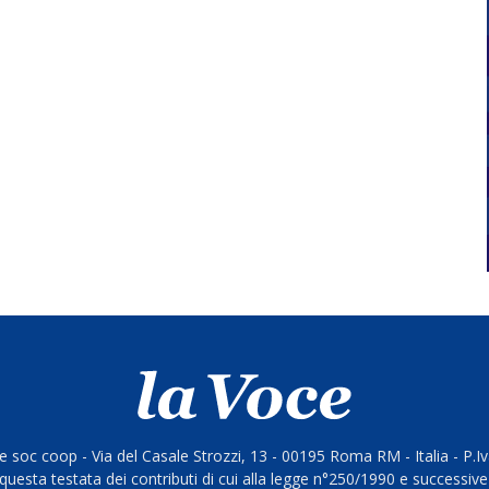
 soc coop - Via del Casale Strozzi, 13 - 00195 Roma RM - Italia - P.
questa testata dei contributi di cui alla legge n°250/1990 e successive