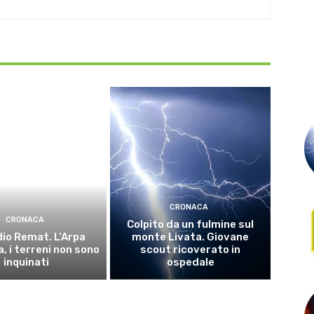
CRONACA
CRONACA
Colpito da un fulmine sul
io Remat. L’Arpa
monte Livata. Giovane
, i terreni non sono
scout ricoverato in
inquinati
ospedale