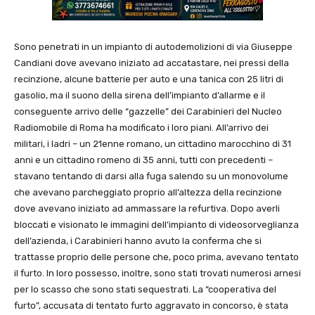
Sono penetrati in un impianto di autodemolizioni di via Giuseppe
Candiani dove avevano iniziato ad accatastare, nei pressi della
recinzione, alcune batterie per auto e una tanica con 25 litri di
gasolio, ma il suono della sirena dell’impianto d’allarme e il
conseguente arrivo delle “gazzelle” dei Carabinieri del Nucleo
Radiomobile di Roma ha modificato i loro piani. All’arrivo dei
militari, i ladri – un 21enne romano, un cittadino marocchino di 31
anni e un cittadino romeno di 35 anni, tutti con precedenti –
stavano tentando di darsi alla fuga salendo su un monovolume
che avevano parcheggiato proprio all’altezza della recinzione
dove avevano iniziato ad ammassare la refurtiva. Dopo averli
bloccati e visionato le immagini dell’impianto di videosorveglianza
dell’azienda, i Carabinieri hanno avuto la conferma che si
trattasse proprio delle persone che, poco prima, avevano tentato
il furto. In loro possesso, inoltre, sono stati trovati numerosi arnesi
per lo scasso che sono stati sequestrati. La “cooperativa del
furto”, accusata di tentato furto aggravato in concorso, è stata