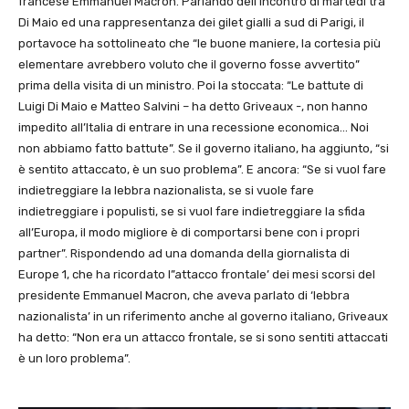
francese Emmanuel Macron. Parlando dell’incontro di martedì tra
Di Maio ed una rappresentanza dei gilet gialli a sud di Parigi, il
portavoce ha sottolineato che “le buone maniere, la cortesia più
elementare avrebbero voluto che il governo fosse avvertito”
prima della visita di un ministro. Poi la stoccata: “Le battute di
Luigi Di Maio e Matteo Salvini – ha detto Griveaux -, non hanno
impedito all’Italia di entrare in una recessione economica… Noi
non abbiamo fatto battute”. Se il governo italiano, ha aggiunto, “si
è sentito attaccato, è un suo problema”. E ancora: “Se si vuol fare
indietreggiare la lebbra nazionalista, se si vuole fare
indietreggiare i populisti, se si vuol fare indietreggiare la sfida
all’Europa, il modo migliore è di comportarsi bene con i propri
partner”. Rispondendo ad una domanda della giornalista di
Europe 1, che ha ricordato l”attacco frontale’ dei mesi scorsi del
presidente Emmanuel Macron, che aveva parlato di ‘lebbra
nazionalista’ in un riferimento anche al governo italiano, Griveaux
ha detto: “Non era un attacco frontale, se si sono sentiti attaccati
è un loro problema”.