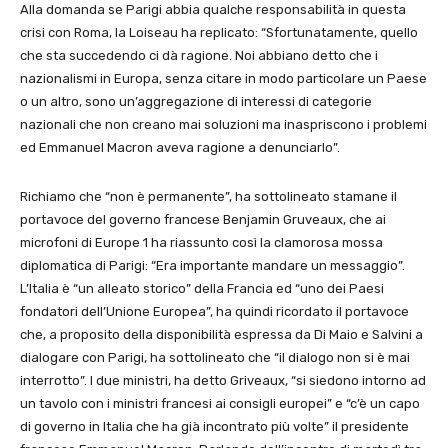
Alla domanda se Parigi abbia qualche responsabilità in questa
crisi con Roma, la Loiseau ha replicato: “Sfortunatamente, quello
che sta succedendo ci dà ragione. Noi abbiano detto che i
nazionalismi in Europa, senza citare in modo particolare un Paese
o un altro, sono un’aggregazione di interessi di categorie
nazionali che non creano mai soluzioni ma inaspriscono i problemi
ed Emmanuel Macron aveva ragione a denunciarlo”.
Richiamo che “non è permanente”, ha sottolineato stamane il
portavoce del governo francese Benjamin Gruveaux, che ai
microfoni di Europe 1 ha riassunto così la clamorosa mossa
diplomatica di Parigi: “Era importante mandare un messaggio”.
L’Italia è “un alleato storico” della Francia ed “uno dei Paesi
fondatori dell’Unione Europea”, ha quindi ricordato il portavoce
che, a proposito della disponibilità espressa da Di Maio e Salvini a
dialogare con Parigi, ha sottolineato che “il dialogo non si è mai
interrotto”. I due ministri, ha detto Griveaux, “si siedono intorno ad
un tavolo con i ministri francesi ai consigli europei” e “c’è un capo
di governo in Italia che ha già incontrato più volte” il presidente