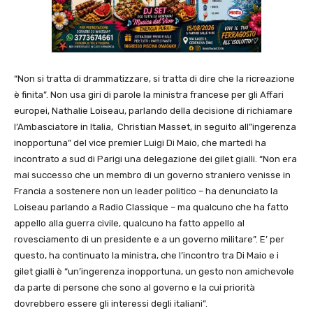
“Non si tratta di drammatizzare, si tratta di dire che la ricreazione
è finita”. Non usa giri di parole la ministra francese per gli Affari
europei, Nathalie Loiseau, parlando della decisione di richiamare
l’Ambasciatore in Italia, Christian Masset, in seguito all”ingerenza
inopportuna” del vice premier Luigi Di Maio, che martedì ha
incontrato a sud di Parigi una delegazione dei gilet gialli. “Non era
mai successo che un membro di un governo straniero venisse in
Francia a sostenere non un leader politico – ha denunciato la
Loiseau parlando a Radio Classique – ma qualcuno che ha fatto
appello alla guerra civile, qualcuno ha fatto appello al
rovesciamento di un presidente e a un governo militare”. E’ per
questo, ha continuato la ministra, che l’incontro tra Di Maio e i
gilet gialli è “un’ingerenza inopportuna, un gesto non amichevole
da parte di persone che sono al governo e la cui priorità
dovrebbero essere gli interessi degli italiani”.