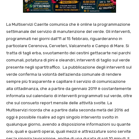
La Multiservizi Caerite comunica che è online la programmazione
settimanale del servizio di manutenzione del verde. Gli interventi,
programmati nei giorni dall’11 al 15 febbraio, riguarderanno in
particolare Cerenova, Cerveteri, Valcanneto e Campo di Mare. Si
tratta di tagli erba, svuotamento dei cestini gettacarte nei parchi
comunali, potatura di pini e oleandri, interventi di taglio sul verde
presente negli spartitraffico. La pubblicazione degli interventi sul
verde conferma la volontà dell’azienda comunale di rendere
sempre più trasparente e capillare il servizio di comunicazione
alla cittadinanza, che a partire da gennaio 2019 è costantemente
informata sul calendario di interventi programmati sul verde, oltre
che sul consueto report mensile delle attività svolte. La
Multiservizi ricorda che a partire dalla seconda metà del 2016 ad
oggi è possibile risalire ad ogni singolo intervento svolto in
qualunque giorno, avendo a disposizione informazioni su quante
ore, quali e quanti operai, quali mezzi e attrezzature sono servite
per la singola lavorazione, anche di una durata di soli 10 minuti. Il