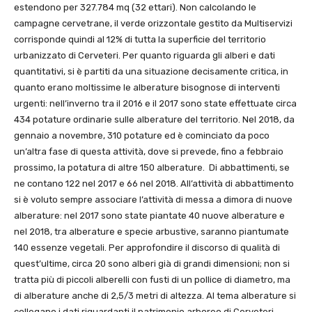
estendono per 327.784 mq (32 ettari). Non calcolando le
campagne cervetrane, il verde orizzontale gestito da Multiservizi
corrisponde quindi al 12% di tutta la superficie del territorio
urbanizzato di Cerveteri. Per quanto riguarda gli alberi e dati
quantitativi, si è partiti da una situazione decisamente critica, in
quanto erano moltissime le alberature bisognose di interventi
urgenti: nell’inverno tra il 2016 e il 2017 sono state effettuate circa
434 potature ordinarie sulle alberature del territorio. Nel 2018, da
gennaio a novembre, 310 potature ed è cominciato da poco
un’altra fase di questa attività, dove si prevede, fino a febbraio
prossimo, la potatura di altre 150 alberature. Di abbattimenti, se
ne contano 122 nel 2017 e 66 nel 2018. All’attività di abbattimento
si è voluto sempre associare l’attività di messa a dimora di nuove
alberature: nel 2017 sono state piantate 40 nuove alberature e
nel 2018, tra alberature e specie arbustive, saranno piantumate
140 essenze vegetali. Per approfondire il discorso di qualità di
quest’ultime, circa 20 sono alberi già di grandi dimensioni; non si
tratta più di piccoli alberelli con fusti di un pollice di diametro, ma
di alberature anche di 2,5/3 metri di altezza. Al tema alberature si
collegano i dati riguardanti il patrimonio arboreo di Cerveteri,