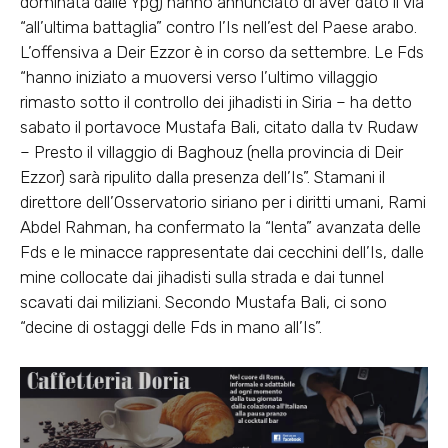
dominata dalle Ypg) hanno annunciato di aver dato il via
“all’ultima battaglia” contro l’Is nell’est del Paese arabo.
L’offensiva a Deir Ezzor è in corso da settembre. Le Fds
“hanno iniziato a muoversi verso l’ultimo villaggio
rimasto sotto il controllo dei jihadisti in Siria – ha detto
sabato il portavoce Mustafa Bali, citato dalla tv Rudaw
– Presto il villaggio di Baghouz (nella provincia di Deir
Ezzor) sarà ripulito dalla presenza dell’Is”. Stamani il
direttore dell’Osservatorio siriano per i diritti umani, Rami
Abdel Rahman, ha confermato la “lenta” avanzata delle
Fds e le minacce rappresentate dai cecchini dell’Is, dalle
mine collocate dai jihadisti sulla strada e dai tunnel
scavati dai miliziani. Secondo Mustafa Bali, ci sono
“decine di ostaggi delle Fds in mano all’Is”.