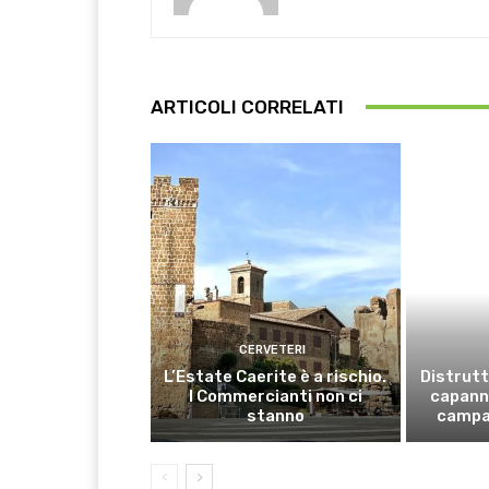
ARTICOLI CORRELATI
CERVETERI
L’Estate Caerite è a rischio.
Distrutt
I Commercianti non ci
capanno
stanno
campa