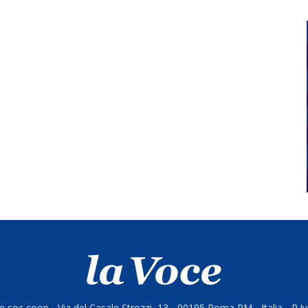
 soc coop - Via del Casale Strozzi, 13 - 00195 Roma RM - Italia - P.