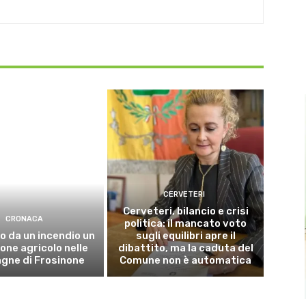
CERVETERI
Cerveteri, bilancio e crisi
CRONACA
politica: il mancato voto
o da un incendio un
sugli equilibri apre il
ne agricolo nelle
dibattito, ma la caduta del
gne di Frosinone
Comune non è automatica