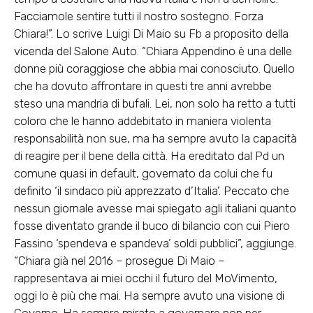
Facciamole sentire tutti il nostro sostegno. Forza
Chiara!”. Lo scrive Luigi Di Maio su Fb a proposito della
vicenda del Salone Auto. “Chiara Appendino è una delle
donne più coraggiose che abbia mai conosciuto. Quello
che ha dovuto affrontare in questi tre anni avrebbe
steso una mandria di bufali. Lei, non solo ha retto a tutti
coloro che le hanno addebitato in maniera violenta
responsabilità non sue, ma ha sempre avuto la capacità
di reagire per il bene della città. Ha ereditato dal Pd un
comune quasi in default, governato da colui che fu
definito ‘il sindaco più apprezzato d’Italia’. Peccato che
nessun giornale avesse mai spiegato agli italiani quanto
fosse diventato grande il buco di bilancio con cui Piero
Fassino ‘spendeva e spandeva’ soldi pubblici”, aggiunge.
“Chiara già nel 2016 – prosegue Di Maio –
rappresentava ai miei occhi il futuro del MoVimento,
oggi lo è più che mai. Ha sempre avuto una visione di
Governo. Ha sempre mirato a governare non per