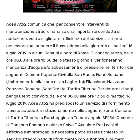
Acea Ato2 comunica che, per consentire interventi di
manutenzione straordinaria su una importante condotta di
adduzione, volti a migliorare l’efficienza del servizio, si rende
necessario sospendere il flusso idrico nella giornata di martedì 16
luglio 2019 in alcuni Comuni a nord di Roma. Di conseguenza, dalle
ore 08:00 alle ore 18:30 dello stesso giorno si verificheranno
mancanza d’acqua e/o abbassamenti di pressione nei territori dei
seguenti Comuni: Capena; Civitella San Paolo; Fiano Romano
(limitatamente alla zona di via Laghetto); Filacciano; Nazzano;
Ponzano Romano; Sant’Oreste; Torrita Tiberina Per ridurre i disagi
per gli utenti coinvolti, dalle ore 08:00 alle ore 18:30 di martedì 16
luglio 2019, Acea Ato2 ha predisposto un servizio di rifornimento
tramite autobotti in stazionamento nelle seguenti zone: Comune
di Torrita Tiberina o Parcheggio via Trieste angolo SP15A; Comune
di Ponzano Romano o piazza Salvo D’Acquisto Per i casi di
effettiva e improrogabile necessità potrà essere richiesto un
servizio straordinario di rifornimento con autobotti al numero