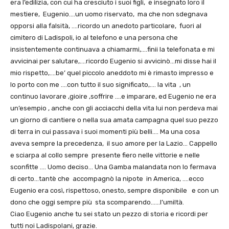
era l’edilizia, con cui ha cresciuto i suoi figli, e insegnato loro il
mestiere, Eugenio….un uomo riservato, ma che non sdegnava
opporsi alla falsità, ….ricordo un anedoto particolare, fuori al
cimitero di Ladispoli, io al telefono e una persona che
insistentemente continuava a chiamarmi,….finii la telefonata e mi
avvicinai per salutare,….ricordo Eugenio si avvicinò…mi disse hai il
mio rispetto,….be’ quel piccolo aneddoto mi è rimasto impresso e
lo porto con me ….con tutto il suo significato,…. la vita , un
continuo lavorare ,gioire ,soffrire ….e imparare, ed Eugenio ne era
un’esempio , anche con gli acciacchi della vita lui non perdeva mai
un giorno di cantiere o nella sua amata campagna quel suo pezzo
di terra in cui passava i suoi momenti più belli…. Ma una cosa
aveva sempre la precedenza, il suo amore per la Lazio… Cappello
e sciarpa al collo sempre presente fiero nelle vittorie e nelle
sconfitte …. Uomo deciso… Una Gamba malandata non lo fermava
di certo…tantè che accompagnò la nipote in America, ….ecco
Eugenio era così, rispettoso, onesto, sempre disponibile e con un
dono che oggi sempre più sta scomparendo……l’umiltà.
Ciao Eugenio anche tu sei stato un pezzo di storia e ricordi per
tutti noi Ladispolani, grazie.