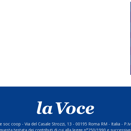
 soc coop - Via del Casale Strozzi, 13 - 00195 Roma RM - Italia - P.
questa testata dei contributi di cui alla legge n°250/1990 e successive