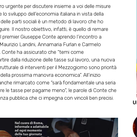
tro urgente per discutere insieme a voi delle misure
e lo sviluppo dell’economia italiana in vista della
lle parti sociali è un metodo di lavoro che ho
ire. Il nostro obiettivo, infatti, è quello di remare
 il premier Giuseppe Conte aprendo l’incontro a
il, Maurizio Landini, Annamaria Furlan e Carmelo
, Conte ha assicurato che “temi come
rtire dalla riduzione delle tasse sul lavoro, una nuova
rutturale di interventi per il Mezzogiorno sono priorità
della prossima manovra economica”. All’inizio
 ha anche rimarcato come “sarà fondamentale una seria
gare le tasse per pagarne meno”, le parole di Conte che
nza pubblica che ci impegna con vincoli ben precisi.
U