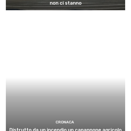
non ci stanno
CRONACA
Distrutto da un incendio un capannone agricolo