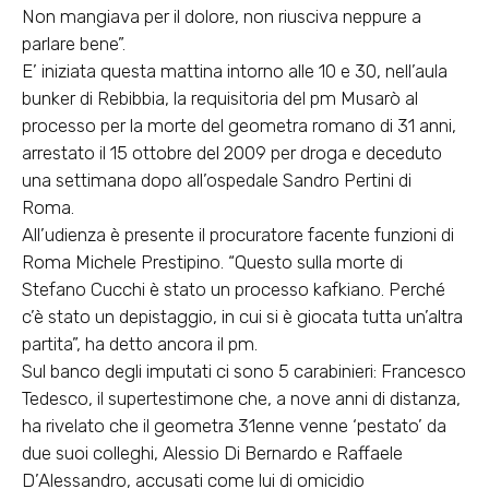
Non mangiava per il dolore, non riusciva neppure a
parlare bene”.
E’ iniziata questa mattina intorno alle 10 e 30, nell’aula
bunker di Rebibbia, la requisitoria del pm Musarò al
processo per la morte del geometra romano di 31 anni,
arrestato il 15 ottobre del 2009 per droga e deceduto
una settimana dopo all’ospedale Sandro Pertini di
Roma.
All’udienza è presente il procuratore facente funzioni di
Roma Michele Prestipino. “Questo sulla morte di
Stefano Cucchi è stato un processo kafkiano. Perché
c’è stato un depistaggio, in cui si è giocata tutta un’altra
partita”, ha detto ancora il pm.
Sul banco degli imputati ci sono 5 carabinieri: Francesco
Tedesco, il supertestimone che, a nove anni di distanza,
ha rivelato che il geometra 31enne venne ‘pestato’ da
due suoi colleghi, Alessio Di Bernardo e Raffaele
D’Alessandro, accusati come lui di omicidio