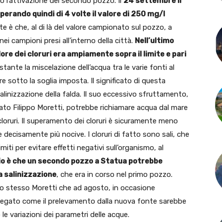
o l’attivazione del secondo pozzo. Il
24 settembre il
uperando quindi di 4 volte il valore di 250 mg/l
e è che, al di là del valore campionato sul pozzo, a
i nei campioni presi all’interno della città.
Nell’ultimo
ore dei cloruri era ampiamente sopra il limite e pari
nte la miscelazione dell’acqua tra le varie fonti al
 sotto la soglia imposta. Il significato di questa
alinizzazione della falda. Il suo eccessivo sfruttamento,
to Filippo Moretti, potrebbe richiamare acqua dal mare
loruri. Il superamento dei cloruri è sicuramente meno
decisamente più nocive. I cloruri di fatto sono sali, che
iti per evitare effetti negativi sull’organismo, al
chio è che un secondo pozzo a Statua potrebbe
a salinizzazione
, che era in corso nel primo pozzo.
llo stesso Moretti che ad agosto, in occasione
piegato come il prelevamento dalla nuova fonte sarebbe
 variazioni dei parametri delle acque.