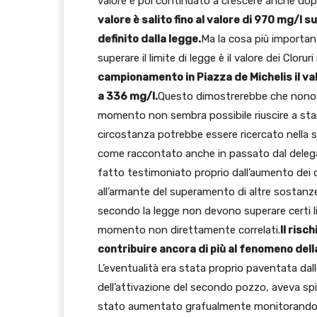
valore è poi continuato a crescere anche dop
valore è salito fino al valore di 970 mg/l s
definito dalla legge.
Ma la cosa più important
superare il limite di legge è il valore dei Clorur
campionamento in Piazza de Michelis il val
a 336 mg/l.
Questo dimostrerebbe che nonosta
momento non sembra possibile riuscire a stare
circostanza potrebbe essere ricercato nella s
come raccontato anche in passato dal delega
fatto testimoniato proprio dall’aumento dei c
all’armante del superamento di altre sostanze 
secondo la legge non devono superare certi lim
momento non direttamente correlati.
Il ris
contribuire ancora di più al fenomeno dell
L’eventualità era stata proprio paventata da
dell’attivazione del secondo pozzo, aveva s
stato aumentato grafualmente monitorando le