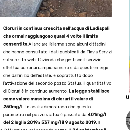
Cloruri in continua crescita nell’acqua di Ladispoli
che ormai raggiungono quasi 4 volte il limite
consentito.
A lanciare l’allarme sono alcuni cittadini
che hanno consultato i dati pubblicati da Flavia Servizi
sul suo sito web. L’azienda che gestisce il servizio
effettua continui campionamenti e da questi emerge
che dall’inizio dell’estate, e soprattutto dopo
l’attivazione del secondo pozzo Statua, il quantitativo
di Cloruri è in continuo aumento.
La legge stabilisce
U
come valore massimo di cloruri il valore di
250mg/l
. Le analisi dimostrano che questo
parametro nel pozzo statua è passato da
401mg/l
del 2 luglio 2019
a
537 mg/l il 9 agosto 2019
. Il