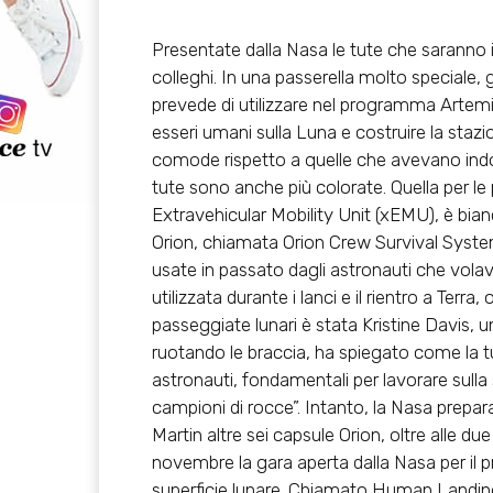
Presentate dalla Nasa le tute che saranno 
colleghi. In una passerella molto speciale, 
prevede di utilizzare nel programma Artemis
esseri umani sulla Luna e costruire la stazi
comode rispetto a quelle che avevano indo
tute sono anche più colorate. Quella per le
Extravehicular Mobility Unit (xEMU), è bian
Orion, chiamata Orion Crew Survival Syst
usate in passato dagli astronauti che vola
utilizzata durante i lanci e il rientro a Terra
passeggiate lunari è stata Kristine Davis, u
ruotando le braccia, ha spiegato come la t
astronauti, fondamentali per lavorare sulla
campioni di rocce”. Intanto, la Nasa prepar
Martin altre sei capsule Orion, oltre alle du
novembre la gara aperta dalla Nasa per il pr
superficie lunare. Chiamato Human Landing