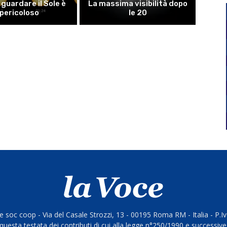
guardare il Sole è
La massima visibilità dopo
pericoloso
le 20
 soc coop - Via del Casale Strozzi, 13 - 00195 Roma RM - Italia - P.
questa testata dei contributi di cui alla legge n°250/1990 e successive