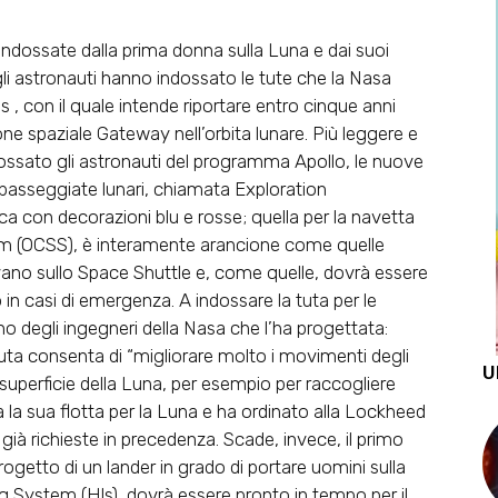
indossate dalla prima donna sulla Luna e dai suoi
gli astronauti hanno indossato le tute che la Nasa
 , con il quale intende riportare entro cinque anni
one spaziale Gateway nell’orbita lunare. Più leggere e
ssato gli astronauti del programma Apollo, le nuove
 passeggiate lunari, chiamata Exploration
ca con decorazioni blu e rosse; quella per la navetta
em (OCSS), è interamente arancione come quelle
vano sullo Space Shuttle e, come quelle, dovrà essere
, o in casi di emergenza. A indossare la tuta per le
no degli ingegneri della Nasa che l’ha progettata:
uta consenta di “migliorare molto i movimenti degli
U
 superficie della Luna, per esempio per raccogliere
a la sua flotta per la Luna e ha ordinato alla Lockheed
e già richieste in precedenza. Scade, invece, il primo
ogetto di un lander in grado di portare uomini sulla
 System (Hls), dovrà essere pronto in tempo per il