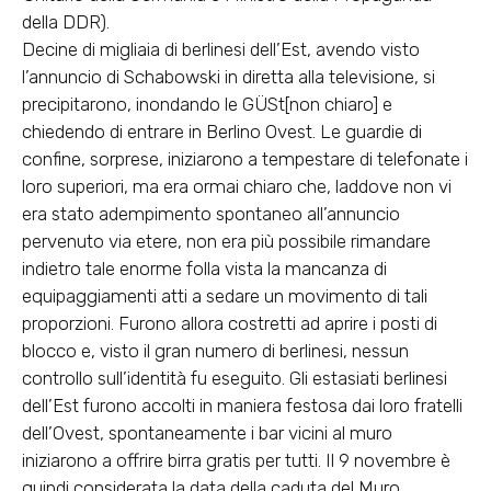
della DDR).
Decine di migliaia di berlinesi dell’Est, avendo visto
l’annuncio di Schabowski in diretta alla televisione, si
precipitarono, inondando le GÜSt[non chiaro] e
chiedendo di entrare in Berlino Ovest. Le guardie di
confine, sorprese, iniziarono a tempestare di telefonate i
loro superiori, ma era ormai chiaro che, laddove non vi
era stato adempimento spontaneo all’annuncio
pervenuto via etere, non era più possibile rimandare
indietro tale enorme folla vista la mancanza di
equipaggiamenti atti a sedare un movimento di tali
proporzioni. Furono allora costretti ad aprire i posti di
blocco e, visto il gran numero di berlinesi, nessun
controllo sull’identità fu eseguito. Gli estasiati berlinesi
dell’Est furono accolti in maniera festosa dai loro fratelli
dell’Ovest, spontaneamente i bar vicini al muro
iniziarono a offrire birra gratis per tutti. Il 9 novembre è
quindi considerata la data della caduta del Muro