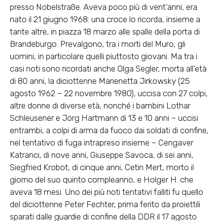
presso Nobelstraße. Aveva poco più di vent’anni, era
nato il 21 giugno 1968: una croce lo ricorda, insieme a
tante altre, in piazza 18 marzo alle spalle della porta di
Brandeburgo. Prevalgono, tra i morti del Muro, gli
uomini, in particolare quelli piuttosto giovani. Ma tra i
casi noti sono ricordati anche Olga Segler, morta all’età
di 80 anni, la diciottenne Marienetta Jirkowsky (25
agosto 1962 – 22 novembre 1980), uccisa con 27 colpi,
altre donne di diverse età, nonché i bambini Lothar
Schleusener e Jörg Hartmann di 13 e 10 anni – uccisi
entrambi, a colpi di arma da fuoco dai soldati di confine,
nel tentativo di fuga intrapreso insieme – Cengaver
Katranci, di nove anni, Giuseppe Savoca, di sei anni,
Siegfried Krobot, di cinque anni, Cetin Mert, morto il
giorno del suo quinto compleanno, e Holger H. che
aveva 18 mesi. Uno dei più noti tentativi falliti fu quello
del diciottenne Peter Fechter, prima ferito da proiettili
sparati dalle guardie di confine della DDR il 17 agosto