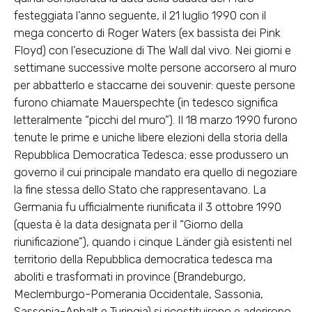
festeggiata l’anno seguente, il 21 luglio 1990 con il
mega concerto di Roger Waters (ex bassista dei Pink
Floyd) con l’esecuzione di The Wall dal vivo. Nei giorni e
settimane successive molte persone accorsero al muro
per abbatterlo e staccarne dei souvenir: queste persone
furono chiamate Mauerspechte (in tedesco significa
letteralmente “picchi del muro”). Il 18 marzo 1990 furono
tenute le prime e uniche libere elezioni della storia della
Repubblica Democratica Tedesca; esse produssero un
governo il cui principale mandato era quello di negoziare
la fine stessa dello Stato che rappresentavano. La
Germania fu ufficialmente riunificata il 3 ottobre 1990
(questa è la data designata per il “Giorno della
riunificazione”), quando i cinque Länder già esistenti nel
territorio della Repubblica democratica tedesca ma
aboliti e trasformati in province (Brandeburgo,
Meclemburgo-Pomerania Occidentale, Sassonia,
Sassonia-Anhalt e Turingia) si ricostituirono e aderirono