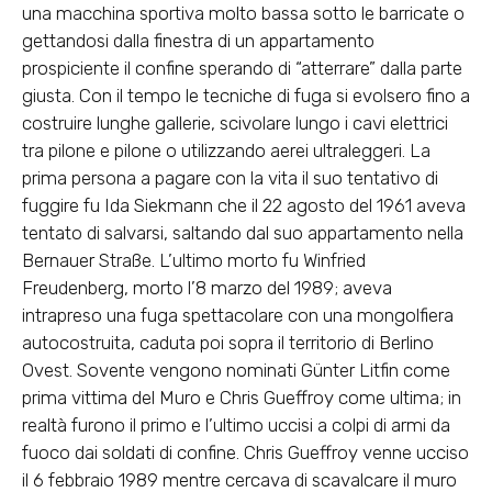
una macchina sportiva molto bassa sotto le barricate o
gettandosi dalla finestra di un appartamento
prospiciente il confine sperando di “atterrare” dalla parte
giusta. Con il tempo le tecniche di fuga si evolsero fino a
costruire lunghe gallerie, scivolare lungo i cavi elettrici
tra pilone e pilone o utilizzando aerei ultraleggeri. La
prima persona a pagare con la vita il suo tentativo di
fuggire fu Ida Siekmann che il 22 agosto del 1961 aveva
tentato di salvarsi, saltando dal suo appartamento nella
Bernauer Straße. L’ultimo morto fu Winfried
Freudenberg, morto l’8 marzo del 1989; aveva
intrapreso una fuga spettacolare con una mongolfiera
autocostruita, caduta poi sopra il territorio di Berlino
Ovest. Sovente vengono nominati Günter Litfin come
prima vittima del Muro e Chris Gueffroy come ultima; in
realtà furono il primo e l’ultimo uccisi a colpi di armi da
fuoco dai soldati di confine. Chris Gueffroy venne ucciso
il 6 febbraio 1989 mentre cercava di scavalcare il muro