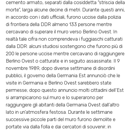
cemento armato, separati dalla cosiddetta “striscia della
morte”, larga alcune decine di metri. Durante questi anni,
in accordo con i dati ufficiali, furono uccise dalla polizia
di frontiera della DDR almeno 133 persone mentre
cercavano di superare il muro verso Berlino Ovest. In
realtà tale cifra non comprendeva i fuggiaschi catturati
dalla DDR: alcuni studiosi sostengono che furono più di
200 le persone uccise mentre cercavano di raggiungere
Berlino Ovest o catturate e in seguito assassinate. Il 9
novembre 1989, dopo diverse settimane di disordini
pubblici, il governo della Germania Est annunciò che le
visite in Germania e Berlino Ovest sarebbero state
permesse; dopo questo annuncio molti cittadini dell’Est
si arrampicarono sul muro e lo superarono per
raggiungere gli abitanti della Germania Ovest dall’altro
lato in un’atmosfera festosa. Durante le settimane
successive piccole parti del muro furono demolite e
portate via dalla folla e dai cercatori di souvenir; in