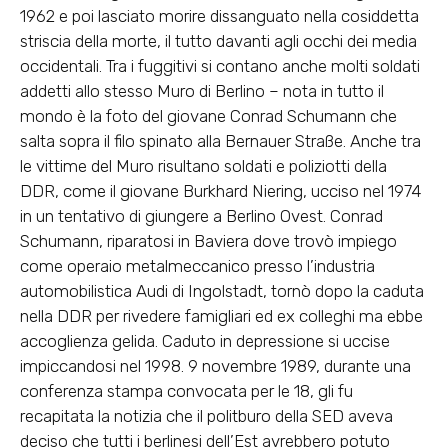
1962 e poi lasciato morire dissanguato nella cosiddetta
striscia della morte, il tutto davanti agli occhi dei media
occidentali. Tra i fuggitivi si contano anche molti soldati
addetti allo stesso Muro di Berlino – nota in tutto il
mondo è la foto del giovane Conrad Schumann che
salta sopra il filo spinato alla Bernauer Straße. Anche tra
le vittime del Muro risultano soldati e poliziotti della
DDR, come il giovane Burkhard Niering, ucciso nel 1974
in un tentativo di giungere a Berlino Ovest. Conrad
Schumann, riparatosi in Baviera dove trovò impiego
come operaio metalmeccanico presso l’industria
automobilistica Audi di Ingolstadt, tornò dopo la caduta
nella DDR per rivedere famigliari ed ex colleghi ma ebbe
accoglienza gelida. Caduto in depressione si uccise
impiccandosi nel 1998. 9 novembre 1989, durante una
conferenza stampa convocata per le 18, gli fu
recapitata la notizia che il politburo della SED aveva
deciso che tutti i berlinesi dell’Est avrebbero potuto