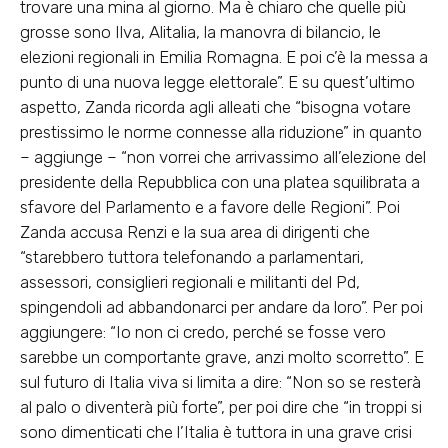
trovare una mina al giorno. Ma è chiaro che quelle più
grosse sono Ilva, Alitalia, la manovra di bilancio, le
elezioni regionali in Emilia Romagna. E poi c’è la messa a
punto di una nuova legge elettorale”. E su quest’ultimo
aspetto, Zanda ricorda agli alleati che “bisogna votare
prestissimo le norme connesse alla riduzione” in quanto
– aggiunge – “non vorrei che arrivassimo all’elezione del
presidente della Repubblica con una platea squilibrata a
sfavore del Parlamento e a favore delle Regioni”. Poi
Zanda accusa Renzi e la sua area di dirigenti che
“starebbero tuttora telefonando a parlamentari,
assessori, consiglieri regionali e militanti del Pd,
spingendoli ad abbandonarci per andare da loro”. Per poi
aggiungere: “Io non ci credo, perché se fosse vero
sarebbe un comportante grave, anzi molto scorretto”. E
sul futuro di Italia viva si limita a dire: “Non so se resterà
al palo o diventerà più forte”, per poi dire che “in troppi si
sono dimenticati che l’Italia è tuttora in una grave crisi