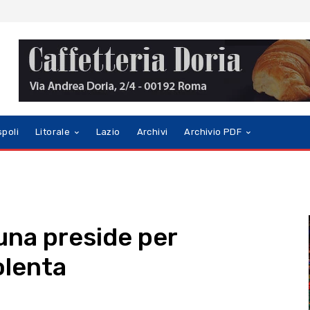
spoli
Litorale
Lazio
Archivi
Archivio PDF
una preside per
olenta