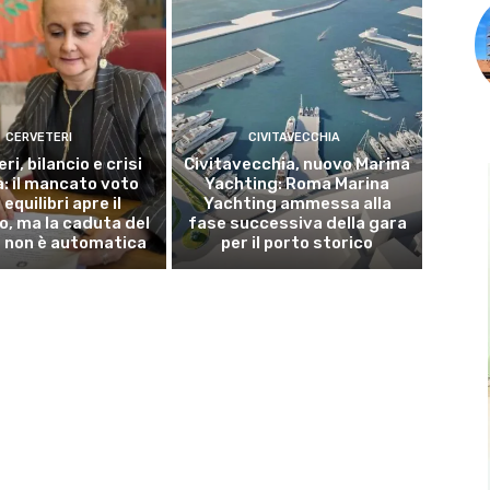
CERVETERI
CIVITAVECCHIA
ri, bilancio e crisi
Civitavecchia, nuovo Marina
a: il mancato voto
Yachting: Roma Marina
 equilibri apre il
Yachting ammessa alla
o, ma la caduta del
fase successiva della gara
 non è automatica
per il porto storico