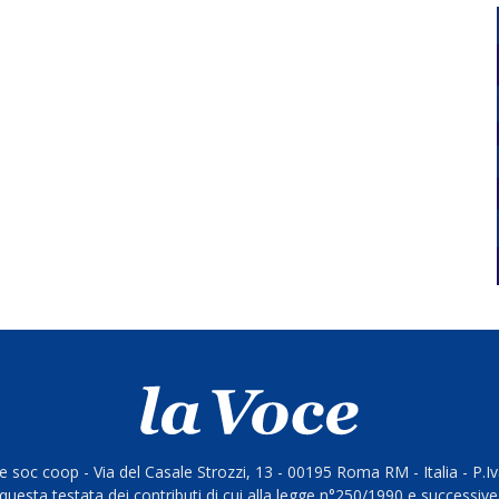
 soc coop - Via del Casale Strozzi, 13 - 00195 Roma RM - Italia - P.
questa testata dei contributi di cui alla legge n°250/1990 e successive