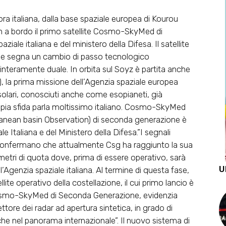
 ora italiana, dalla base spaziale europea di Kourou
n a bordo il primo satellite Cosmo-SkyMed di
ale italiana e del ministero della Difesa. Il satellite
ra e segna un cambio di passo tecnologico
e interamente duale. In orbita sul Soyz è partita anche
, la prima missione dell’Agenzia spaziale europea
asolari, conosciuti anche come esopianeti, già
pia sfida parla moltissimo italiano. Cosmo-SkyMed
erranean basin Observation) di seconda generazione è
le Italiana e del Ministero della Difesa.”I segnali
no confermano che attualmente Csg ha raggiunto la sua
ometri di quota dove, prima di essere operativo, sarà
U
 l’Agenzia spaziale italiana. Al termine di questa fase,
te operativo della costellazione, il cui primo lancio è
 Cosmo-SkyMed di Seconda Generazione, evidenzia
ettore dei radar ad apertura sintetica, in grado di
niche nel panorama internazionale”. Il nuovo sistema di