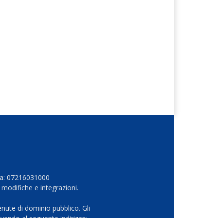
Iva: 07216031000
 modifiche e integrazioni.
nute di dominio pubblico. Gli