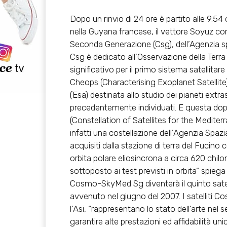
Dopo un rinvio di 24 ore è partito alle 9.54
nella Guyana francese, il vettore Soyuz co
Seconda Generazione (Csg), dell’Agenzia spazi
Csg è dedicato all’Osservazione della Ter
significativo per il primo sistema satellitar
Cheops (Characterising Exoplanet Satellite)
(Esa) destinata allo studio dei pianeti extr
precedentemente individuati. E questa dop
(Constellation of Satellites for the Medit
infatti una costellazione dell’Agenzia Spazia
acquisiti dalla stazione di terra del Fuci
orbita polare eliosincrona a circa 620 chil
sottoposto ai test previsti in orbita” spiega
Cosmo-SkyMed Sg diventerà il quinto satelli
avvenuto nel giugno del 2007. I satelliti
l’Asi, “rappresentano lo stato dell’arte nel s
garantire alte prestazioni ed affidabilità u