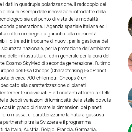
re i dati in quadrupla polarizzazione, il raddoppio dei
lo alcuni esempi delle innovazioni introdotte dalla
ecnologico sia dal punto di vista delle modalità
econda generazione, l’Agenzia spaziale italiana ed il
uturo il loro impegno a garantire alla comunità
ibili, oltre ad introdurne di nuovi, per la gestione del
 la sicurezza nazionale, per la protezione dell’ambiente
e delle infrastrutture, ed in generale per la cura del
tellite Cosmo SkyMed di seconda generazione, l’ultimo
europea dell’Esa Cheops (Characterising ExoPlanet
 quota di circa 700 chilometri. Cheops è un
dedicato alla caratterizzazione di pianeti
dentemente individuati – ed orbitanti attorno a stelle
elle deboli variazioni di luminosità delle stelle dovute
così in grado di rilevare le dimensioni dei pianeti
 loro massa, di caratterizzarne la natura gassosa
 partnership tra la Svizzera e il programma
ti da Italia, Austria, Belgio, Francia, Germania,