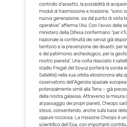
controllo d’assetto, la possibilità di acquisi
moduli di trasmissione e ricezione, “sono so
nuova generazione, sia dal punto di vista t
operative” afferma l’Asi. Con l’avvio della s
ministero della Difesa confermano “per il f
nazionale la continuità dei servizi già dispon
territorio e la prevenzione dei disastri, per
e del patrimonio archeologico, per la gestion
nostro pianeta”. Una volta rilasciato il sa
stadio Fregat del Soyuz porterà la sonda 
Satellite) nella sua orbita eliosincrona alla
osservatorio dell’Agenzia spaziale europea 
potenzialmente simili alla Terra – già prece
della nostra galassia. Attraverso la misura d
al passaggio dei propri pianeti, Cheops sarà 
stessi, consentendo, anche sulla base della
oppure rocciosa. La missione Cheops è una
scientifico dell’Esa, con importanti contribu