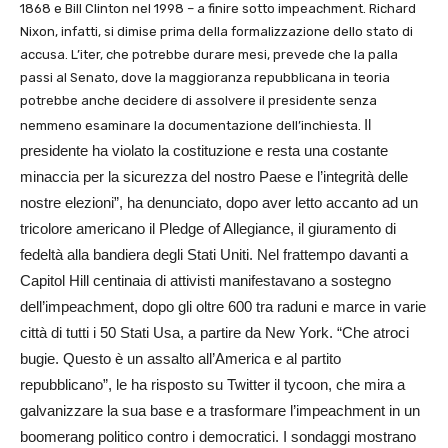
1868 e Bill Clinton nel 1998 – a finire sotto impeachment. Richard
Nixon, infatti, si dimise prima della formalizzazione dello stato di
accusa. L’iter, che potrebbe durare mesi, prevede che la palla
passi al Senato, dove la maggioranza repubblicana in teoria
potrebbe anche decidere di assolvere il presidente senza
Il
nemmeno esaminare la documentazione dell’inchiesta.
presidente ha violato la costituzione e resta una costante
minaccia per la sicurezza del nostro Paese e l’integrità delle
nostre elezioni”, ha denunciato, dopo aver letto accanto ad un
tricolore americano il Pledge of Allegiance, il giuramento di
fedeltà alla bandiera degli Stati Uniti. Nel frattempo davanti a
Capitol Hill centinaia di attivisti manifestavano a sostegno
dell’impeachment, dopo gli oltre 600 tra raduni e marce in varie
città di tutti i 50 Stati Usa, a partire da New York. “Che atroci
bugie. Questo è un assalto all’America e al partito
repubblicano”, le ha risposto su Twitter il tycoon, che mira a
galvanizzare la sua base e a trasformare l’impeachment in un
boomerang politico contro i democratici. I sondaggi mostrano