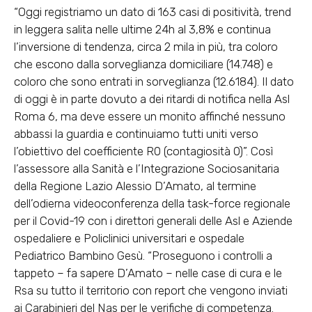
“Oggi registriamo un dato di 163 casi di positività, trend
in leggera salita nelle ultime 24h al 3,8% e continua
l’inversione di tendenza, circa 2 mila in più, tra coloro
che escono dalla sorveglianza domiciliare (14.748) e
coloro che sono entrati in sorveglianza (12.6184). Il dato
di oggi è in parte dovuto a dei ritardi di notifica nella Asl
Roma 6, ma deve essere un monito affinché nessuno
abbassi la guardia e continuiamo tutti uniti verso
l’obiettivo del coefficiente R0 (contagiosità 0)”. Così
l’assessore alla Sanità e l’Integrazione Sociosanitaria
della Regione Lazio Alessio D’Amato, al termine
dell’odierna videoconferenza della task-force regionale
per il Covid-19 con i direttori generali delle Asl e Aziende
ospedaliere e Policlinici universitari e ospedale
Pediatrico Bambino Gesù. “Proseguono i controlli a
tappeto – fa sapere D’Amato – nelle case di cura e le
Rsa su tutto il territorio con report che vengono inviati
ai Carabinieri del Nas per le verifiche di competenza.