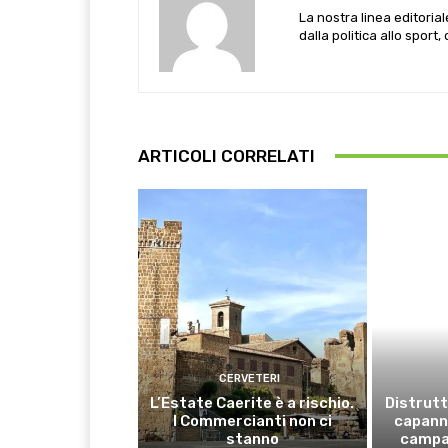
La nostra linea editoria
dalla politica allo sport,
ARTICOLI CORRELATI
CERVETERI
L’Estate Caerite è a rischio.
Distrutt
I Commercianti non ci
capanno
stanno
campa