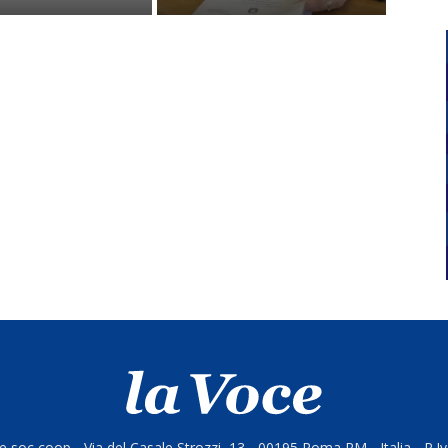
 soc coop - Via del Casale Strozzi, 13 - 00195 Roma RM - Italia - P.