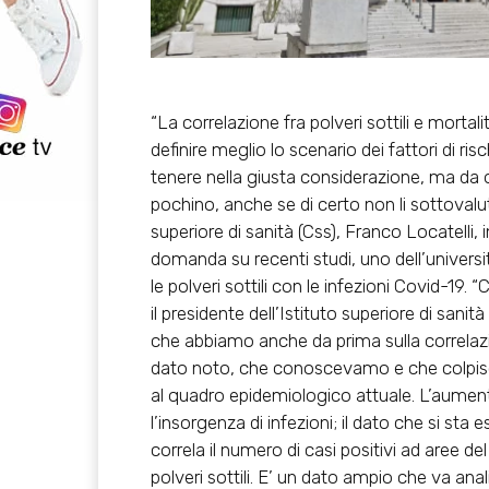
“La correlazione fra polveri sottili e morta
definire meglio lo scenario dei fattori di ris
tenere nella giusta considerazione, ma da qu
pochino, anche se di certo non li sottovalut
superiore di sanità (Css), Franco Locatell
domanda su recenti studi, uno dell’univers
le polveri sottili con le infezioni Covid-19
il presidente dell’Istituto superiore di sanit
che abbiamo anche da prima sulla correlazione
dato noto, che conoscevamo e che colpisce
al quadro epidemiologico attuale. L’aument
l’insorgenza di infezioni; il dato che si sta
correla il numero di casi positivi ad aree d
polveri sottili. E’ un dato ampio che va an