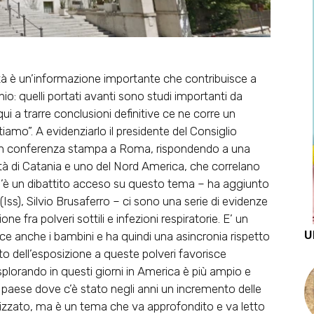
lità è un’informazione importante che contribuisce a
chio: quelli portati avanti sono studi importanti da
i a trarre conclusioni definitive ce ne corre un
iamo”. A evidenziarlo il presidente del Consiglio
i, in conferenza stampa a Roma, rispondendo a una
ità di Catania e uno del Nord America, che correlano
. “C’è un dibattito acceso su questo tema – ha aggiunto
à (Iss), Silvio Brusaferro – ci sono una serie di evidenze
 fra polveri sottili e infezioni respiratorie. E’ un
U
 anche i bambini e ha quindi una asincronia rispetto
o dell’esposizione a queste polveri favorisce
 esplorando in questi giorni in America è più ampio e
el paese dove c’è stato negli anni un incremento delle
alizzato, ma è un tema che va approfondito e va letto