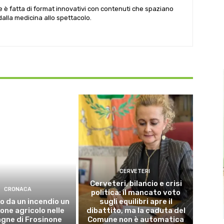
le è fatta di format innovativi con contenuti che spaziano
 dalla medicina allo spettacolo.
CERVETERI
Cerveteri, bilancio e crisi
CRONACA
politica: il mancato voto
o da un incendio un
sugli equilibri apre il
ne agricolo nelle
dibattito, ma la caduta del
gne di Frosinone
Comune non è automatica