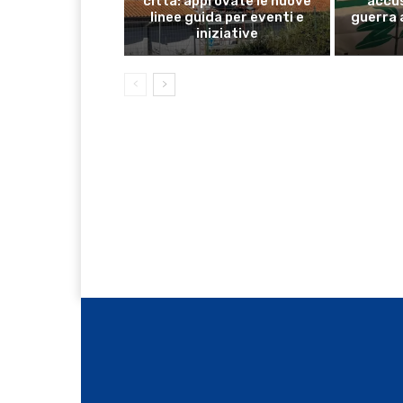
città: approvate le nuove
accus
linee guida per eventi e
guerra 
iniziative