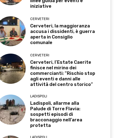
linee guida per eventi e
iniziative
CERVETERI
Cerveteri, la maggioranza
accusa i dissidenti, è guerra
aperta in Consiglio
comunale
CERVETERI
Cerveteri, l’Estate Caerite
finisce nel mirino dei
commercianti: “Rischio stop
agli eventi e danni alle
attività del centro storico”
LADISPOLI
Ladispoli, allarme alla
Palude di Torre Flavia:
sospetti episodi di
bracconaggio nell’area
protetta
LADISPOLI