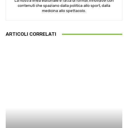
La nostra linea editoriale è fatta di format innovativi con
contenuti che spaziano dalla politica allo sport, dalla
medicina allo spettacolo.
ARTICOLI CORRELATI