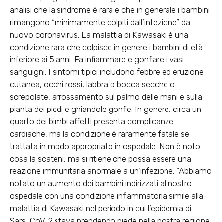
analisi che la sindrome è rara e che in generale i bambini
rimangono “minimamente colpiti dall’infezione” da
nuovo coronavirus. La malattia di Kawasaki è una
condizione rara che colpisce in genere i bambini di età
inferiore ai 5 anni. Fa infiammare e gonfiare i vasi
sanguigni. I sintomi tipici includono febbre ed eruzione
cutanea, occhi rossi, labbra o bocca secche o
screpolate, arrossamento sul palmo delle mani e sulla
pianta dei piedi e ghiandole gonfie. In genere, circa un
quarto dei bimbi affetti presenta complicanze
cardiache, ma la condizione è raramente fatale se
trattata in modo appropriato in ospedale. Non è noto
cosa la scateni, ma si ritiene che possa essere una
reazione immunitaria anormale a un’infezione. “Abbiamo
notato un aumento dei bambini indirizzati al nostro
ospedale con una condizione infiammatoria simile alla
malattia di Kawasaki nel periodo in cui l’epidemia di
Sars-CoV-2 stava prendendo piede nella nostra regione.