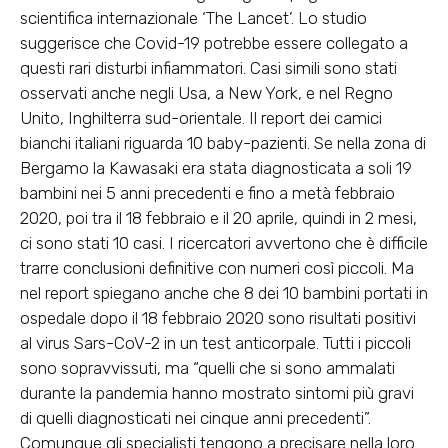
scientifica internazionale ‘The Lancet’. Lo studio
suggerisce che Covid-19 potrebbe essere collegato a
questi rari disturbi infiammatori. Casi simili sono stati
osservati anche negli Usa, a New York, e nel Regno
Unito, Inghilterra sud-orientale. Il report dei camici
bianchi italiani riguarda 10 baby-pazienti. Se nella zona di
Bergamo la Kawasaki era stata diagnosticata a soli 19
bambini nei 5 anni precedenti e fino a metà febbraio
2020, poi tra il 18 febbraio e il 20 aprile, quindi in 2 mesi,
ci sono stati 10 casi. I ricercatori avvertono che è difficile
trarre conclusioni definitive con numeri così piccoli. Ma
nel report spiegano anche che 8 dei 10 bambini portati in
ospedale dopo il 18 febbraio 2020 sono risultati positivi
al virus Sars-CoV-2 in un test anticorpale. Tutti i piccoli
sono sopravvissuti, ma “quelli che si sono ammalati
durante la pandemia hanno mostrato sintomi più gravi
di quelli diagnosticati nei cinque anni precedenti”.
Comunque gli specialisti tengono a precisare nella loro