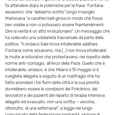
fa attendere dopo le polemiche per la frase ‘Fontana
assassino’ che “abbiamo scritto” lungo il naviglio
Martesana “a caratteri belli grossi in modo che fosse
ben visibile e non ci potessero essere fraintendimenti.
Dire la verità è un atto rivoluzionario”. Un messaggio che
ha sollevato una solidarietà trasversale da parte della
politica. “Il sindaco Sala trova intollerabile additare
Fontana come assassino, ma (…) non trova intollerabili
le multe ai ristoratori che protestavano, nel rispetto delle
norme anti-contagio, all’Arco della Pace. Quello che è
intollerabile, sindaco, è che Milano il 15 maggio si è
svegliata allagata a seguito di un nubifragio che ha
fatto esondare i tre fiumi della città e la sua priorità
dovrebbero essere le condizioni del Policlinico, dei
lavoratori e dei pazienti del reparto di terapia intensiva
allagato ed evacuato, non una scritta – vecchia,
oltretutto, di una settimana!”, si legge nel lungo
comunicato della federazione lombarda, sezione di