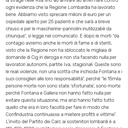
la strage nelle Rsa fino ad arrivare ad affermare contro
ogni evidenza che la Regione Lombardia ha lavorato
bene. Abbiamo visto sprecare milioni di euro per un
ospedale aperto per 25 pazienti e che sarà a breve
chiuso e per le mascherine-pannolini inutilizzabili da
chiunque”, si legge nel comunicato. E dopo le morti “da
contagio avremo anche le morti di fame e di stenti,
visto che la Regione non ha sbloccato le migliaia di
domande di Cig in deroga e non sta facendo nulla per
lavoratori autonomi, partite Iva, stagionali. Queste sono
le reali violenze, non una scritta che inchioda Fontana e i
suoi consiglieri alle loro responsabilità”, perché “le 15mila
persone morte non sono state ‘sfortunate’, sono morte
perché Fontana e Gallera non hanno fatto nulla per
evitare questa situazione, ma anzi hanno fatto tutto
quello che era in loro facoltà per fare in modo che
Confindustria continuasse a mietere profitti e vittime”.
L’invito del Partito dei Carc ai sostenitori lombardi è a