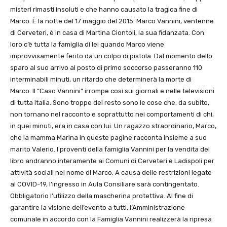
misteri rimasti insoluti e che hanno causato la tragica fine di
Marco. È la notte del 17 maggio del 2015. Marco Vannini, ventenne
di Cerveteri, è in casa di Martina Ciontoli, la sua fidanzata. Con
loro c’è tutta la famiglia di lei quando Marco viene
improvvisamente ferito da un colpo di pistola. Dal momento dello
sparo al suo arrivo al posto di primo soccorso passeranno 110
interminabili minuti, un ritardo che determinerà la morte di
Marco. Il “Caso Vannini” irrompe così sui giornali e nelle televisioni
di tutta Italia. Sono troppe del resto sono le cose che, da subito,
non tornano nel racconto e soprattutto nei comportamenti di chi,
in quei minuti, era in casa con lui. Un ragazzo straordinario, Marco,
che la mamma Marina in queste pagine racconta insieme a suo
marito Valerio. I proventi della famiglia Vannini per la vendita del
libro andranno interamente ai Comuni di Cerveteri e Ladispoli per
attività sociali nel nome di Marco. A causa delle restrizioni legate
al COVID-19, l’ingresso in Aula Consiliare sarà contingentato.
Obbligatorio l’utilizzo della mascherina protettiva. Al fine di
garantire la visione dell’evento a tutti, l’Amministrazione
comunale in accordo con la Famiglia Vannini realizzerà la ripresa