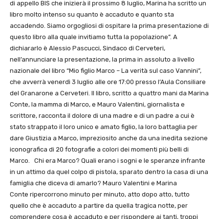
di appello BIS che inizierà il prossimo 8 luglio, Marina ha scritto un
libro molto intenso su quanto è accaduto e quanto sta
accadendo. Siamo orgogliosi di ospitare la prima presentazione di
questo libro alla quale invitiamo tutta la popolazione”. A
dichiararlo è Alessio Pascucci, Sindaco di Cerveteri,
nell’annunciare la presentazione, la prima in assoluto a livello
nazionale del libro “Mio figlio Marco – La verità sul caso Vannini”,
che avverrà venerdì 3 luglio alle ore 17:00 presso l’Aula Consiliare
del Granarone a Cerveteri. Il libro, scritto a quattro mani da Marina
Conte, la mamma di Marco, e Mauro Valentini, giornalista e
scrittore, racconta il dolore di una madre e di un padre a cui è
stato strappato il loro unico e amato figlio, la loro battaglia per
dare Giustizia a Marco, impreziosito anche da una inedita sezione
iconografica di 20 fotografie a colori dei momenti più belli di
Marco. Chi era Marco? Quali erano i sogni e le speranze infrante
in un attimo da quel colpo di pistola, sparato dentro la casa di una
famiglia che diceva di amarlo? Mauro Valentini e Marina
Conte ripercorrono minuto per minuto, atto dopo atto, tutto
quello che è accaduto a partire da quella tragica notte, per
comprendere cosa è accaduto e per rispondere ai tanti, troppi