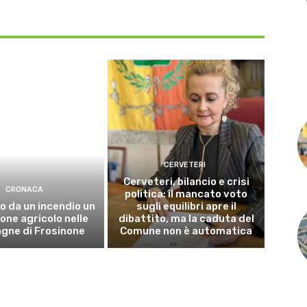
CERVETERI
Cerveteri, bilancio e crisi
CRONACA
politica: il mancato voto
o da un incendio un
sugli equilibri apre il
ne agricolo nelle
dibattito, ma la caduta del
gne di Frosinone
Comune non è automatica