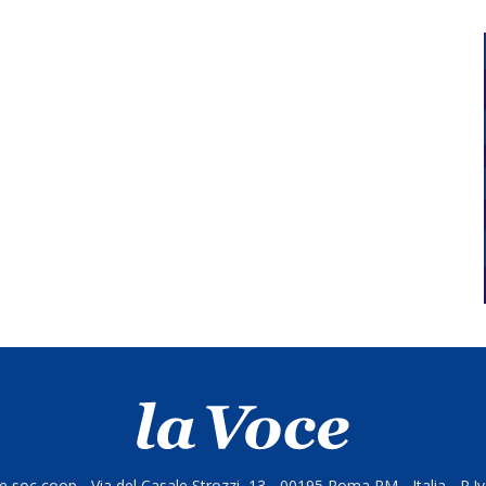
 soc coop - Via del Casale Strozzi, 13 - 00195 Roma RM - Italia - P.