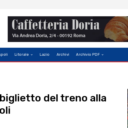
spoli
Litorale
Lazio
Archivi
Archivio PDF
 biglietto del treno alla
oli