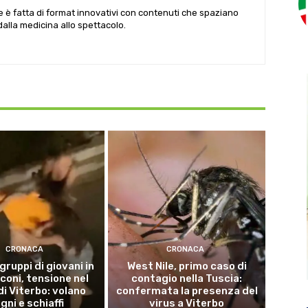
le è fatta di format innovativi con contenuti che spaziano
 dalla medicina allo spettacolo.
CRONACA
CRONACA
 gruppi di giovani in
West Nile, primo caso di
coni, tensione nel
contagio nella Tuscia:
di Viterbo: volano
confermata la presenza del
gni e schiaffi
virus a Viterbo