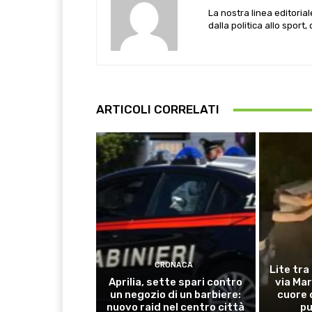
La nostra linea editoria
dalla politica allo sport,
ARTICOLI CORRELATI
CRONACA
Lite tra
Aprilia, sette spari contro
via Mar
un negozio di un barbiere:
cuore 
nuovo raid nel centro città
pu