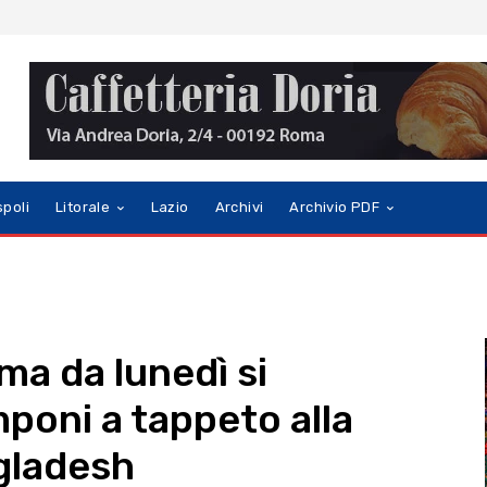
spoli
Litorale
Lazio
Archivi
Archivio PDF
ma da lunedì si
poni a tappeto alla
gladesh