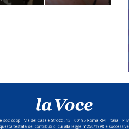
 soc coop - Via del Casale Strozzi, 13 - 00195 Roma RM - Italia - P.
questa testata dei contributi di cui alla legge n°250/1990 e successive