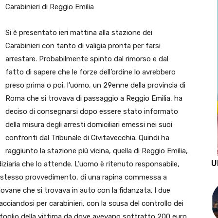
Carabinieri di Reggio Emilia
Si è presentato ieri mattina alla stazione dei
Carabinieri con tanto di valigia pronta per farsi
arrestare. Probabilmente spinto dal rimorso e dal
fatto di sapere che le forze dell’ordine lo avrebbero
preso prima o poi, l’uomo, un 29enne della provincia di
Roma che si trovava di passaggio a Reggio Emilia, ha
deciso di consegnarsi dopo essere stato informato
della misura degli arresti domiciliari emessi nei suoi
confronti dal Tribunale di Civitavecchia. Quindi ha
raggiunto la stazione più vicina, quella di Reggio Emilia,
U
diziaria che lo attende. L’uomo è ritenuto responsabile,
lo stesso provvedimento, di una rapina commessa a
iovane che si trovava in auto con la fidanzata. I due
pacciandosi per carabinieri, con la scusa del controllo dei
afoglio della vittima da dove avevano sottratto 200 euro