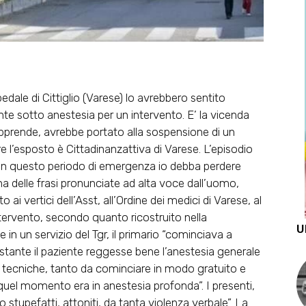
pedale di Cittiglio (Varese) lo avrebbero sentito
te sotto anestesia per un intervento. E’ la vicenda
pprende, avrebbe portato alla sospensione di un
e l’esposto è Cittadinanzattiva di Varese. L’episodio
e in questo periodo di emergenza io debba perdere
a delle frasi pronunciate ad alta voce dall’uomo,
ai vertici dell’Asst, all’Ordine dei medici di Varese, al
’intervento, secondo quanto ricostruito nella
U
in un servizio del Tgr, il primario “cominciava a
tante il paziente reggesse bene l’anestesia generale
ltà tecniche, tanto da cominciare in modo gratuito e
 quel momento era in anestesia profonda”. I presenti,
stupefatti, attoniti, da tanta violenza verbale”. La