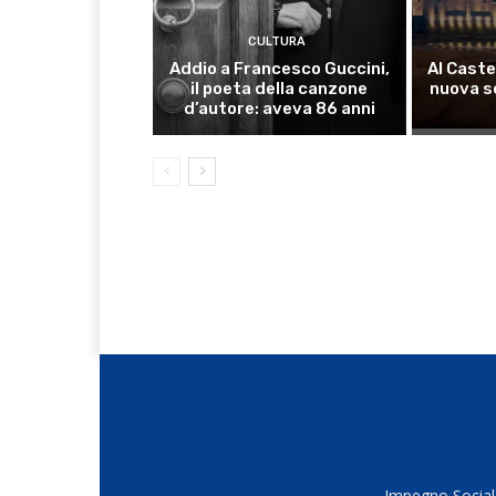
CULTURA
Addio a Francesco Guccini,
Al Caste
il poeta della canzone
nuova s
d’autore: aveva 86 anni
Impegno Sociale