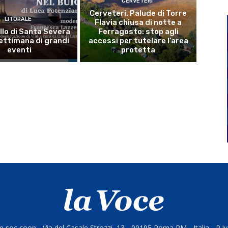
CERVETERI
Cerveteri, Palude di Torre
LITORALE
Flavia chiusa di notte a
llo di Santa Severa
Ferragosto: stop agli
ettimana di grandi
accessi per tutelare l’area
eventi
protetta
 soc coop - Via del Casale Strozzi, 13 - 00195 Roma RM - Italia - P.