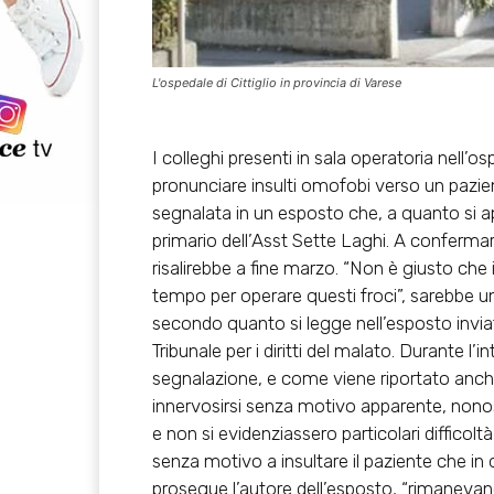
L'ospedale di Cittiglio in provincia di Varese
I colleghi presenti in sala operatoria nell’os
pronunciare insulti omofobi verso un pazien
segnalata in un esposto che, a quanto si a
primario dell’Asst Sette Laghi. A confermar
risalirebbe a fine marzo. “Non è giusto ch
tempo per operare questi froci”, sarebbe un
secondo quanto si legge nell’esposto inviato 
Tribunale per i diritti del malato. Durante l
segnalazione, e come viene riportato anche 
innervosirsi senza motivo apparente, nonos
e non si evidenziassero particolari diffico
senza motivo a insultare il paziente che in
prosegue l’autore dell’esposto, “rimanevano 