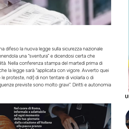
a difeso la nuova legge sulla sicurezza nazionale
tenendola una “sventura” e dicendosi certa che
bilità. Nella conferenza stampa del martedì prima di
 che la legge sarà “applicata con vigore. Avverto quei
e le proteste, ndr) di non tentare di violarla o di
guenze previste sono molto gravi”. Diritti e autonomia
U