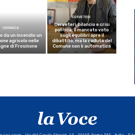
CERVETERI
Cerveteri, bilancio e crisi
CRONACA
politica: il mancato voto
o da un incendio un
sugli equilibri apre il
ne agricolo nelle
dibattito, ma la caduta del
gne di Frosinone
Comune non è automatica
 soc coop - Via del Casale Strozzi, 13 - 00195 Roma RM - Italia - P.