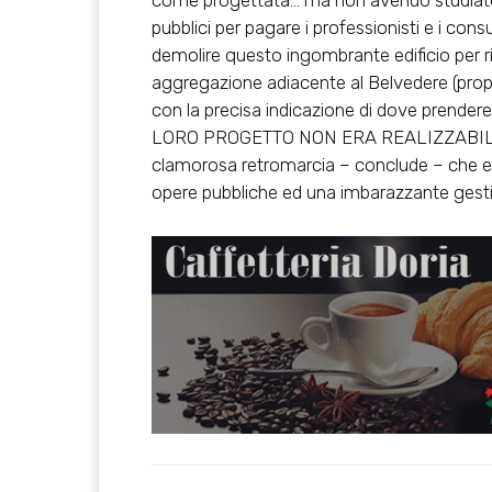
come progettata… ma non avendo studiato g
pubblici per pagare i professionisti e i con
demolire questo ingombrante edificio per ri
aggregazione adiacente al Belvedere (pro
con la precisa indicazione di dove prendere 
LORO PROGETTO NON ERA REALIZZABILE …..
clamorosa retromarcia – conclude – che ev
opere pubbliche ed una imbarazzante gestion