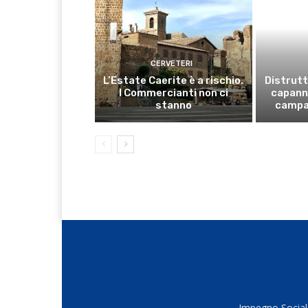
CERVETERI
L’Estate Caerite è a rischio.
Distrutt
I Commercianti non ci
capanno
stanno
campa
Impegno Sociale