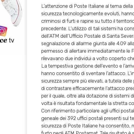
L’attenzione di Poste Italiane al tema della s
sicurezza tecnologicamente evoluti, hanno 
criminosi di furti e rapine su tutto il territ
precedente. L’utilizzo dI tali sistemi ha cons
dell’ATM dell’Ufficio Postale di Santa Sev
segnalazione di allarme giunta alle 4:09 all
permesso di allertare immediatamente le Fo
rilevavano due individui a volto coperto c
La tempestiva gestione dell’evento e l’arriv
hanno consentito di sventare l’attacco. L’i
sicurezza sempre più elevati, a tutela delle
di contrastare efficacemente l’attacco preda
per il quale, oltre alla dotazione di sistem
volta è risultata fondamentale la stretta col
Con riferimento particolare agli uffici posta
geneale dei 392 uffici postali presenti sul te
sicurezza di Poste Italiane ha consentito, n
furto negli ATM Postamat. Tale risultato è s