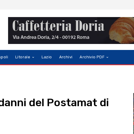
spoli
Litorale
Lazio
Archivi
Archivio PDF
 danni del Postamat di