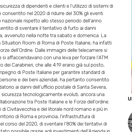
icurezza di dipendenti e clienti e l’utilizzo di sistemi di
consentito nel 2020 di ridurre del 30% gli eventi
orio nazionale rispetto allo stesso periodo dell’anno
entito di sventare il tentativo di furto ai danni
era, avvenuto nella notte tra sabato e domenica. La
a Situation Room di Roma di Poste Italiane, ha infatti
rze dell’Ordine. Dalle immagini delle telecamere si
he si affaccendavano con una leva per forzare l’ATM.
o dei Carabineri, che alle 4:19 erano già sul posto,
mpegno di Poste Italiane per garantire standard di
 persone e dei beni aziendali, ha pertanto consentito
torio ai danni dell’ufficio postale di Santa Severa,
i di sicurezza tecnologicamente evoluti, ancora una
U
laborazione tra Poste Italiane e le Forze dell’ordine.
li di Civitavecchia e del litorale nord romano e più in
rritorio di Roma e provincia, l’infrastruttura di
el corso del 2020, di sventare l’80% dei tentativi di
tato possibile grazie agli investimenti dell’Azienda in