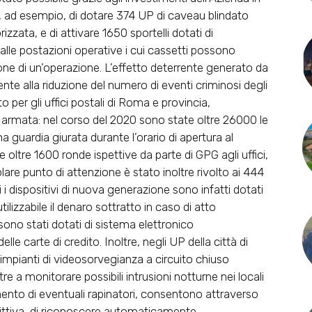
, ad esempio, di dotare 374 UP di caveau blindato
zzata, e di attivare 1650 sportelli dotati di
 alle postazioni operative i cui cassetti possono
one di un’operazione. L’effetto deterrente generato da
nte alla riduzione del numero di eventi criminosi degli
to per gli uffici postali di Roma e provincia,
za armata: nel corso del 2020 sono state oltre 26000 le
na guardia giurata durante l’orario di apertura al
e oltre 1600 ronde ispettive da parte di GPG agli uffici,
olare punto di attenzione è stato inoltre rivolto ai 444
 i dispositivi di nuova generazione sono infatti dotati
lizzabile il denaro sottratto in caso di atto
ono stati dotati di sistema elettronico
le carte di credito. Inoltre, negli UP della città di
impianti di videosorvegianza a circuito chiuso
 a monitorare possibili intrusioni notturne nei locali
imento di eventuali rapinatori, consentono attraverso
edittiva, di riconoscere automaticamente