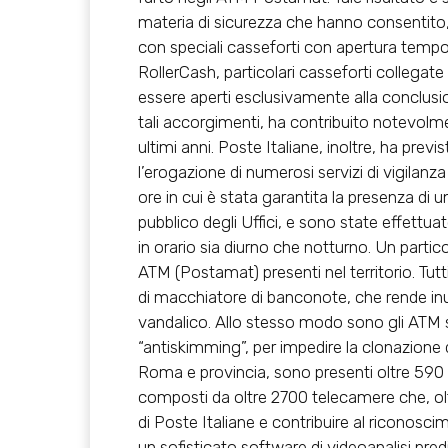
materia di sicurezza che hanno consentito
con speciali casseforti con apertura tempori
RollerCash, particolari casseforti collegate
essere aperti esclusivamente alla conclusi
tali accorgimenti, ha contribuito notevolme
ultimi anni. Poste Italiane, inoltre, ha previs
l’erogazione di numerosi servizi di vigilan
ore in cui è stata garantita la presenza di u
pubblico degli Uffici, e sono state effettuat
in orario sia diurno che notturno. Un partic
ATM (Postamat) presenti nel territorio. Tutti
di macchiatore di banconote, che rende inuti
vandalico. Allo stesso modo sono gli ATM s
“antiskimming”, per impedire la clonazione del
Roma e provincia, sono presenti oltre 590 
composti da oltre 2700 telecamere che, oltre
di Poste Italiane e contribuire al riconosc
un sofisticato software di videoanalisi pr