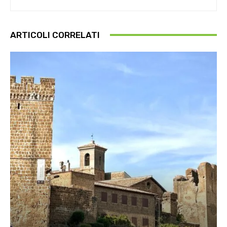
ARTICOLI CORRELATI