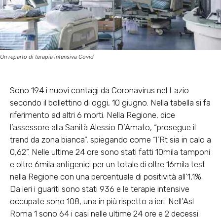
Un reparto di terapia intensiva Covid
Sono 194 i nuovi contagi da Coronavirus nel Lazio
secondo il bollettino di oggi, 10 giugno. Nella tabella si fa
riferimento ad altri 6 morti. Nella Regione, dice
l’assessore alla Sanità Alessio D’Amato, “prosegue il
trend da zona bianca”, spiegando come “l’Rt sia in calo a
0,62”. Nelle ultime 24 ore sono stati fatti 10mila tamponi
e oltre 6mila antigenici per un totale di oltre 16mila test
nella Regione con una percentuale di positività all’1,1%.
Da ieri i guariti sono stati 936 e le terapie intensive
occupate sono 108, una in più rispetto a ieri. Nell’Asl
Roma 1 sono 64 i casi nelle ultime 24 ore e 2 decessi.