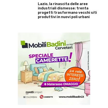
Lazio, la rinascita delle aree
industriali dismesse: trenta
progetti trasformano vecchi siti
produttivi in nuovi poli urbani