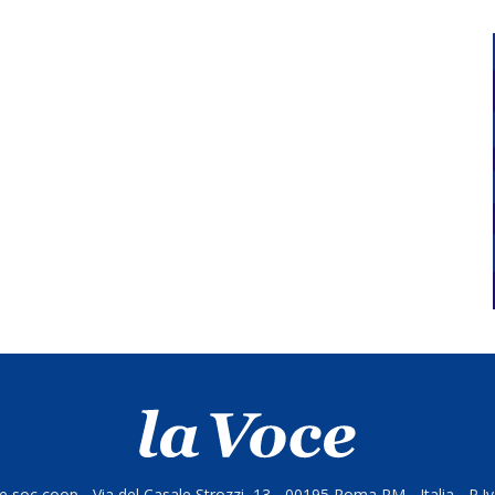
 soc coop - Via del Casale Strozzi, 13 - 00195 Roma RM - Italia - P.