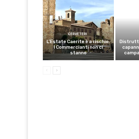
CERVETERI
L’Estate Caerite è a rischio.
Distrutt
I Commercianti non ci
capanno
stanno
campa