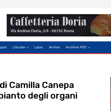
spoli
Litorale
Lazio
Archivi
Archivio PDF
 di Camilla Canepa
spianto degli organi