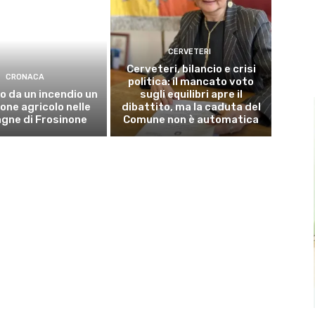
CERVETERI
Cerveteri, bilancio e crisi
CRONACA
politica: il mancato voto
o da un incendio un
sugli equilibri apre il
ne agricolo nelle
dibattito, ma la caduta del
gne di Frosinone
Comune non è automatica