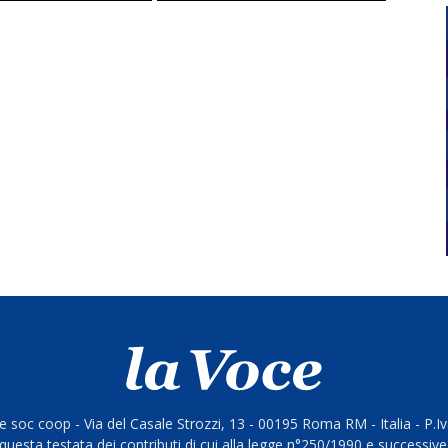
 soc coop - Via del Casale Strozzi, 13 - 00195 Roma RM - Italia - P.
questa testata dei contributi di cui alla legge n°250/1990 e successive