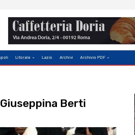
spoli
Litorale
Lazio
Archivi
Archivio PDF
 Giuseppina Berti