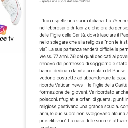
Espulsa una suora italiana dall'Iran
L’Iran espelle una suora italiana. La 75enn
nel lebbrosario di Tabriz e che ora da pens
delle Figlie della Carità, dovrà lasciare il P
nello spiegare che alla religiosa “non le è st
via”. La sua partenza renderà difficile la pe
Weiss, 77 anni, 38 dei quali dedicati ai pover
rinnovo del permesso di soggiorno è stato 
hanno dedicato la vita ai malati del Paese, 
vedono costrette ad abbandonare la casa de
ricorda Vatican news – le Figlie della Carità 
formazione dei giovani. Va ricordato anche 
polacchi, rifugiati e orfani di guerra, giunti i
religiose gestivano una grande scuola, confi
anni, le due suore non svolgevano alcuna at
proselitismo”. La casa delle suore è attualm
Ispahan.