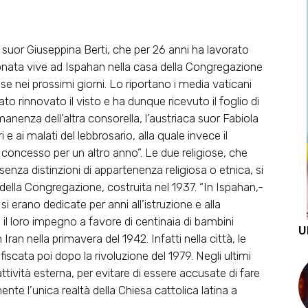
e suor Giuseppina Berti, che per 26 anni ha lavorato
ionata vive ad Ispahan nella casa della Congregazione
aese nei prossimi giorni. Lo riportano i media vaticani
ato rinnovato il visto e ha dunque ricevuto il foglio di
rmanenza dell’altra consorella, l’austriaca suor Fabiola
i e ai malati del lebbrosario, alla quale invece il
concesso per un altro anno”. Le due religiose, che
senza distinzioni di appartenenza religiosa o etnica, si
lla Congregazione, costruita nel 1937. “In Ispahan,-
si erano dedicate per anni all’istruzione e alla
il loro impegno a favore di centinaia di bambini
U
n Iran nella primavera del 1942. Infatti nella città, le
scata poi dopo la rivoluzione del 1979. Negli ultimi
tività esterna, per evitare di essere accusate di fare
ente l’unica realtà della Chiesa cattolica latina a