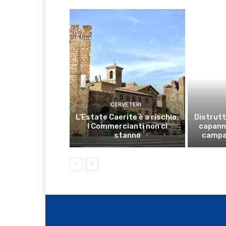
CERVETERI
L’Estate Caerite è a rischio.
Distrutt
I Commercianti non ci
capanno
stanno
campa