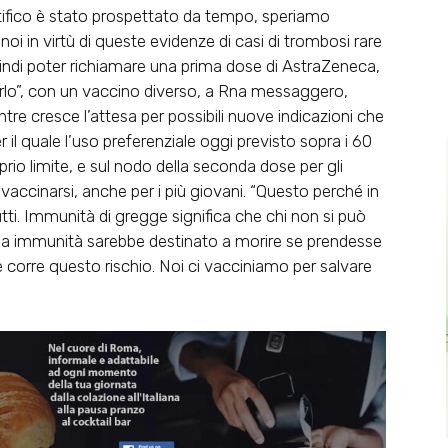
ntifico è stato prospettato da tempo, speriamo
oi in virtù di queste evidenze di casi di trombosi rare
uindi poter richiamare una prima dose di AstraZeneca,
o”, con un vaccino diverso, a Rna messaggero,
tre cresce l’attesa per possibili nuove indicazioni che
il quale l’uso preferenziale oggi previsto sopra i 60
rio limite, e sul nodo della seconda dose per gli
vaccinarsi, anche per i più giovani. “Questo perché in
utti. Immunità di gregge significa che chi non si può
 ha immunità sarebbe destinato a morire se prendesse
e corre questo rischio. Noi ci vacciniamo per salvare