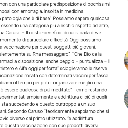
non con una particolare predisposizione di pochissimi
bosi con emorragia, insolita in medicina.
a patologia che è di base
“. Possiamo sapere qualcosa
 essendo una categoria più a rischio rispetto ad altre,
ona Caruso – Il costo-beneficio di cui si parla deve
 momento di particolare difficoltà. Oggi possiamo
na vaccinazione per questi soggetti più giovani,
valentemente su Rna messaggero”. “‘Che Dio ce la
armaci a disposizione, anche peggio – puntualizza – Il
istero e Aifa oggi per forza” scioglieranno le riserve
 vaccinazione mirata con determinati vaccini per fasce
 abbiamo il tempo per poter organizzare meglio una
uò essere qualcosa di più meditato”. Fermo restando
 sperimentati ampiamente e addirittura di più di quelli
sta succedendo e questo purtroppo a un suo
italiani. Secondo Caruso “teoricamente sappiamo che si
vid diverso dal primo utilizzato, “e addirittura
e questa vaccinazione con due prodotti diversi.