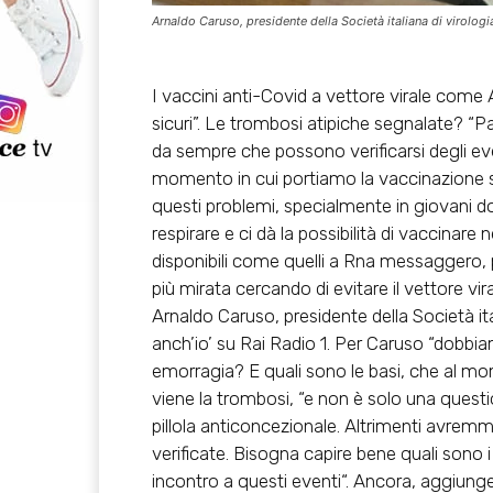
Arnaldo Caruso, presidente della Società italiana di virologi
I vaccini anti-Covid a vettore virale com
sicuri”. Le trombosi atipiche segnalate? “P
da sempre che possono verificarsi degli ev
momento in cui portiamo la vaccinazione sull
questi problemi, specialmente in giovani donn
respirare e ci dà la possibilità di vaccinare
disponibili come quelli a Rna messaggero
più mirata cercando di evitare il vettore vi
Arnaldo Caruso, presidente della Società ita
anch’io’ su Rai Radio 1. Per Caruso “dobbi
emorragia? E quali sono le basi, che al
viene la trombosi, “e non è solo una quest
pillola anticoncezionale. Altrimenti avremm
verificate.
Bisogna capire bene quali sono i
incontro a questi eventi
“. Ancora, aggiunge