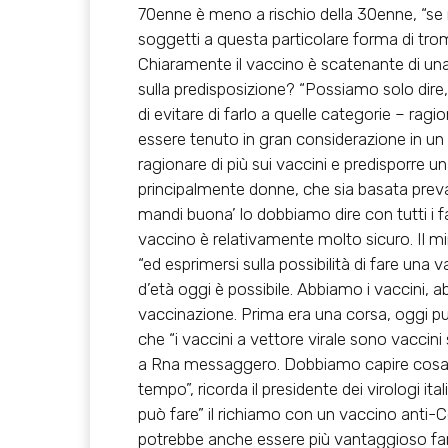
70enne è meno a rischio della 30enne, “se 
soggetti a questa particolare forma di trom
Chiaramente
il vaccino è scatenante di un
sulla predisposizione? “Possiamo solo dire,
di evitare di farlo a quelle categorie – ragi
essere tenuto in gran considerazione in un
ragionare di più sui vaccini e predisporre u
principalmente donne, che sia basata pre
mandi buona’ lo dobbiamo dire con tutti i f
vaccino è relativamente molto sicuro. Il min
“ed esprimersi sulla possibilità di fare una
d’età oggi è possibile. Abbiamo i vaccini,
vaccinazione. Prima era una corsa, oggi p
che “i vaccini a vettore virale sono vaccini
a Rna messaggero. Dobbiamo capire cosa 
tempo”, ricorda il presidente dei virologi 
può fare” il richiamo con un vaccino anti-Co
potrebbe anche essere più vantaggioso far