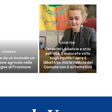
CERVETERI
Cerveteri, bilancio e crisi
CRONACA
politica: il mancato voto
o da un incendio un
sugli equilibri apre il
ne agricolo nelle
dibattito, ma la caduta del
gne di Frosinone
Comune non è automatica