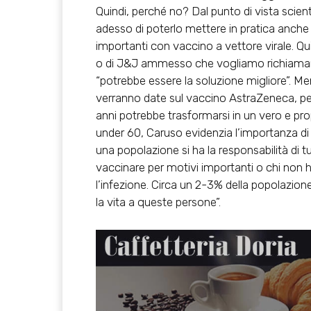
Quindi, perché no? Dal punto di vista scie
adesso di poterlo mettere in pratica anche n
importanti con vaccino a vettore virale. Q
o di J&J ammesso che vogliamo richiamarl
“potrebbe essere la soluzione migliore”. Men
verranno date sul vaccino AstraZeneca, per 
anni potrebbe trasformarsi in un vero e prop
under 60, Caruso evidenzia l’importanza di 
una popolazione si ha la responsabilità di t
vaccinare per motivi importanti o chi non
l’infezione. Circa un 2-3% della popolazion
la vita a queste persone”.