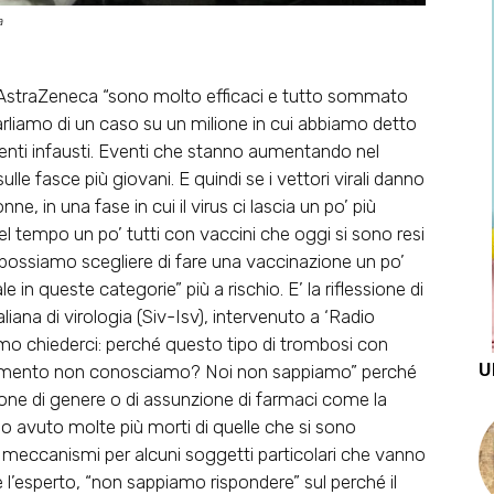
a
e AstraZeneca “sono molto efficaci e tutto sommato
arliamo di un caso su un milione in cui abbiamo detto
enti infausti. Eventi che stanno aumentando nel
e fasce più giovani. E quindi se i vettori virali danno
e, in una fase in cui il virus ci lascia un po’ più
 nel tempo un po’ tutti con vaccini che oggi si sono resi
, possiamo
scegliere di fare una vaccinazione un po’
rale in queste categorie
” più a rischio. E’ la riflessione di
liana di virologia (Siv-Isv), intervenuto a ‘Radio
amo chiederci: perché questo tipo di trombosi con
U
 momento non conosciamo? Noi non sappiamo” perché
ione di genere o di assunzione di farmaci come la
o avuto molte più morti di quelle che si sono
 meccanismi per alcuni soggetti particolari che vanno
 l’esperto, “non sappiamo rispondere” sul perché il