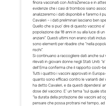
finora vaccinati con AstraZeneca e in atte
evidenze che i casi di trombosi siano asso
analizzeremo i dati disponibili e faremo il 
Cavaleri – i dati preliminari lasciano ben spe
Quello che si puo’ dire di questo vaccino e’ 
popolazione dai 18 anni in su alla luce di un
anziani”. Questi ultimi non erano stati inclus
sono elementi per ribadire che “nella popolaz
rischi”.
Si continuano a raccogliere dati anche sul 
rilevati in giovani donne negli Stati Uniti:
dell’Ema conferma che il rapporto costi-bene
Tutti i quattro i vaccini approvati in Europ
quanto sono efficaci contro le varianti del v
ha detto Cavaleri, e da questi dipendera’ 
dose del vaccino. E’ un tema “sul quale sti
“la durata della protezione dei vaccini ad o
pensare che possa protrarsi nel tempo, ad 