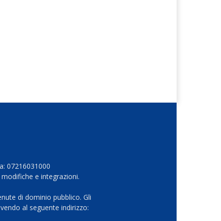
Iva: 07216031000
 modifiche e integrazioni.
nute di dominio pubblico. Gli
vendo al seguente indirizzo: