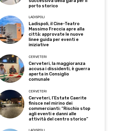
successiva della gara per il
porto storico
LADISPOLI
Ladispoli, il Cine-Teatro
Massimo Freccia apre alla
città: approvate le nuove
linee guida per eventi e
iniziative
CERVETERI
Cerveteri, la maggioranza
accusa i dissidenti, è guerra
aperta in Consiglio
comunale
CERVETERI
Cerveteri, l’Estate Caerite
finisce nel mirino dei
commercianti: “Rischio stop
agli eventi e danni alle
attività del centro storico”
LADISPOLI