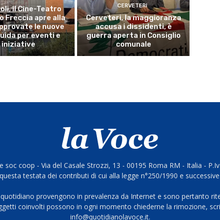
CERVETERI
li, il Cine-Teatro
 Freccia apre alla
Cerveteri, la maggioranza
approvate le nuove
accusa i dissidenti, è
guida per eventi e
guerra aperta in Consiglio
iniziative
comunale
 soc coop - Via del Casale Strozzi, 13 - 00195 Roma RM - Italia - P.
questa testata dei contributi di cui alla legge n°250/1990 e successive
 quotidiano provengono in prevalenza da Internet e sono pertanto rite
oggetti coinvolti possono in ogni momento chiederne la rimozione, scri
info@quotidianolavoce.it.