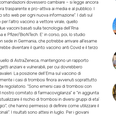
ccomandazioni dovessero cambiare – si legge ancora
a trasparente e pro-attiva ai media e al pubblico. I
tro sito web per ogni nuova informazione”. I dati sul
per l’altro vaccino a vettore virale, quello
e vaccini basati sulla tecnologia dell’Rna
e Pfizer/BioNTech. E’ in corso, poi, lo studio
con sede in Germania, che potrebbe arrivare all’esame
rebbe diventare il quinto vaccino anti Covid e il terzo
so quello di AstraZeneca, mantengono un rapporto
getti anziani e vulnerabili, per cui dovrebbero
Cavaleri. La posizione dell’Ema sul vaccino di
ente i casi di trombosi finora avvenuti soprattutto
nte regolatorio. “Sono emersi casi di trombosi con
l nostro comitato di farmacovigilanza” e “in aggiunta
lizzare il rischio di trombosi in diversi gruppi di eta’
gici”, che hanno permesso di definire come utilizzare il
”. I risultati sono attesi in luglio. Per i giovani