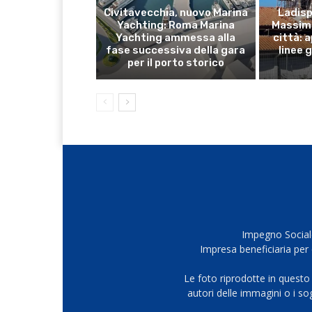
Civitavecchia, nuovo Marina
Ladispo
Yachting: Roma Marina
Massimo
Yachting ammessa alla
città: 
fase successiva della gara
linee 
per il porto storico
Impegno Sociale
Impresa beneficiaria per 
Le foto riprodotte in questo
autori delle immagini o i s