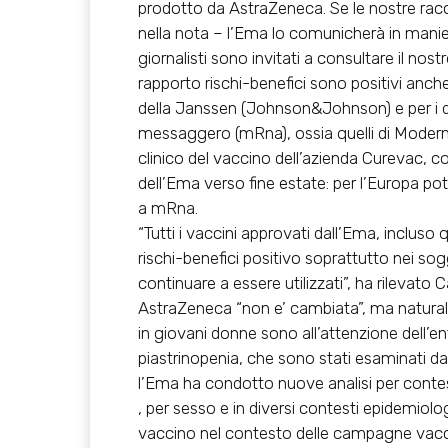
prodotto da AstraZeneca. Se le nostre ra
nella nota – l’Ema lo comunicherà in manier
giornalisti sono invitati a consultare il nos
rapporto rischi-benefici sono positivi anche 
della Janssen (Johnson&Johnson) e per i du
messaggero (mRna), ossia quelli di Moderna 
clinico del vaccino dell’azienda Curevac, 
dell’Ema verso fine estate: per l’Europa pot
a mRna.
“Tutti i vaccini approvati dall’Ema, inclu
rischi-benefici positivo soprattutto nei sog
continuare a essere utilizzati”, ha rilevato 
AstraZeneca “non e’ cambiata”, ma naturalm
in giovani donne sono all’attenzione dell’e
piastrinopenia, che sono stati esaminati da
l’Ema ha condotto nuove analisi per contestua
, per sesso e in diversi contesti epidemiolo
vaccino nel contesto delle campagne vaccinali