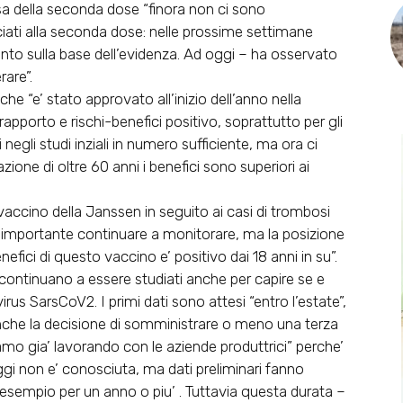
sa della seconda dose “finora non ci sono
ciati alla seconda dose: nelle prossime settimane
punto sulla base dell’evidenza. Ad oggi – ha osservato
rare”.
che “e’ stato approvato all’inizio dell’anno nella
 rapporto e rischi-benefici positivo, soprattutto per gli
i negli studi inziali in numero sufficiente, ma ora ci
ione di oltre 60 anni i benefici sono superiori ai
vaccino della Janssen in seguito ai casi di trombosi
 “e’ importante continuare a monitorare, ma la posizione
fici di questo vaccino e’ positivo dai 18 anni in su”.
a continuano a essere studiati anche per capire se e
irus SarsCoV2. I primi dati sono attesi “entro l’estate”,
anche la decisione di somministrare o meno una terza
amo gia’ lavorando con le aziende produttrici” perche’
ggi non e’ conosciuta, ma dati preliminari fanno
esempio per un anno o piu’ . Tuttavia questa durata –