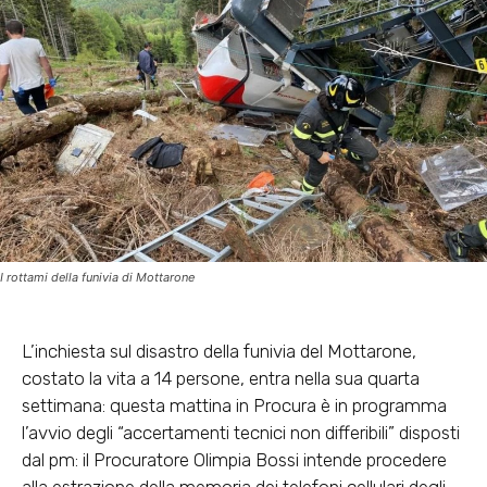
I rottami della funivia di Mottarone
L’inchiesta sul disastro della funivia del Mottarone,
costato la vita a 14 persone, entra nella sua quarta
settimana: questa mattina in Procura è in programma
l’avvio degli “accertamenti tecnici non differibili” disposti
dal pm: il Procuratore Olimpia Bossi intende procedere