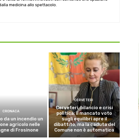
 dalla medicina allo spettacolo.
CERVETERI
Cerveteri, bilancio e crisi
CRONACA
politica: il mancato voto
o da un incendio un
sugli equilibri apre il
ne agricolo nelle
dibattito, ma la caduta del
gne di Frosinone
Comune non è automatica