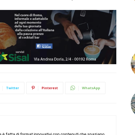
Twitter
Pinterest
WhatsApp
le è fatta di format innovativi con contenuti che spaziano