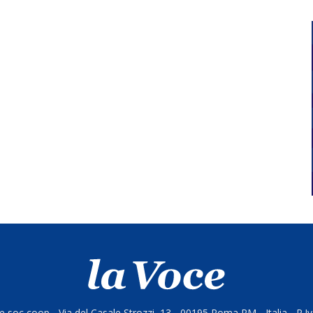
 soc coop - Via del Casale Strozzi, 13 - 00195 Roma RM - Italia - P.