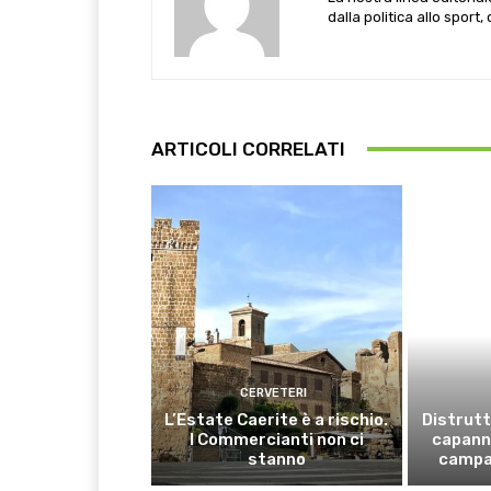
dalla politica allo sport,
ARTICOLI CORRELATI
CERVETERI
L’Estate Caerite è a rischio.
Distrutt
I Commercianti non ci
capanno
stanno
campa