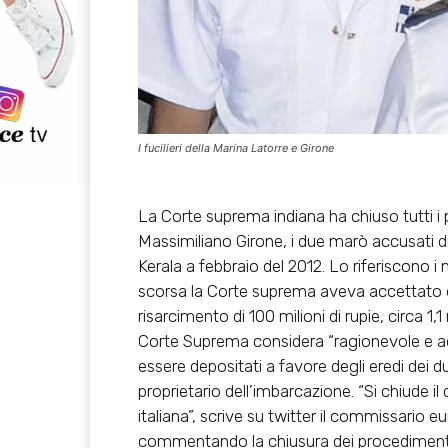
I fucilieri della Marina Latorre e Girone
La Corte suprema indiana ha chiuso tutti i
Massimiliano Girone, i due marò accusati di
Kerala a febbraio del 2012. Lo riferiscono 
scorsa la Corte suprema aveva accettato di
risarcimento di 100 milioni di rupie, circa 1,
Corte Suprema considera “ragionevole e ade
essere depositati a favore degli eredi dei du
proprietario dell’imbarcazione. “Si chiude i
italiana”, scrive su twitter il commissario
commentando la chiusura dei procedimenti 