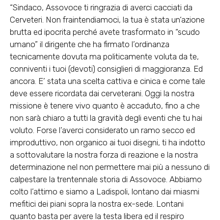
“Sindaco, Assovoce ti ringrazia di averci cacciati da
Cerveteri. Non fraintendiamoci, la tua è stata un‘azione
brutta ed ipocrita perché avete trasformato in “scudo
umano” il dirigente che ha firmato l’ordinanza
tecnicamente dovuta ma politicamente voluta da te,
conniventi i tuoi (devoti) consiglieri di maggioranza. Ed
ancora. E’ stata una scelta cattiva e cinica e come tale
deve essere ricordata dai cerveterani. Oggi la nostra
missione è tenere vivo quanto è accaduto, fino a che
non sarà chiaro a tutti la gravità degli eventi che tu hai
voluto. Forse l’averci considerato un ramo secco ed
improduttivo, non organico ai tuoi disegni, ti ha indotto
a sottovalutare la nostra forza di reazione e la nostra
determinazione nel non permettere mai più a nessuno di
calpestare la trentennale storia di Assovoce. Abbiamo
colto l’attimo e siamo a Ladispoli, lontano dai miasmi
mefitici dei piani sopra la nostra ex-sede. Lontani
quanto basta per avere la testa libera ed il respiro